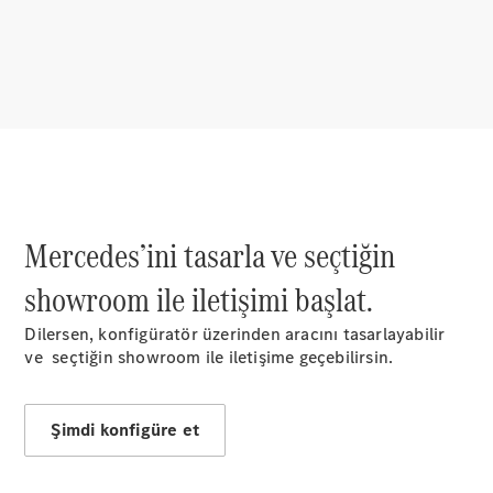
Hakkında
Mercedes-
Mercedes’ini tasarla ve seçtiğin
Benz
Dünyası
showroom ile iletişimi başlat.
Mercedes-
AMG
Dilersen, konfigüratör üzerinden aracını tasarlayabilir
Mercedes-
ve seçtiğin showroom ile iletişime geçebilirsin.
Maybach
140 Yıllık
İnovasyon
Şimdi konfigüre et
Mercedes-
Benz
Otomotiv