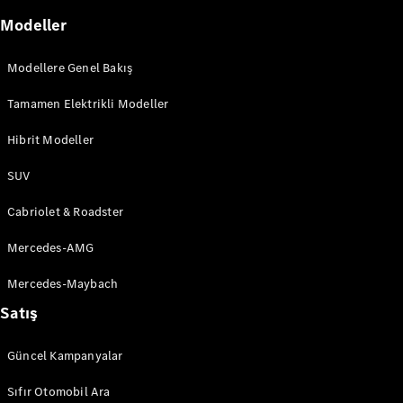
ve
Modeller
İnovasyon
Modellere Genel Bakış
Tamamen Elektrikli Modeller
Hibrit Modeller
SUV
Cabriolet & Roadster
Otonom
Sürüş
Mercedes-AMG
MBUX
Sihirli Garaj
Mercedes-Maybach
Tasarım ve
Konsept
Satış
Araçlar
Elektromobilite
Güncel Kampanyalar
Sürdürülebilirlik
Sıfır Otomobil Ara