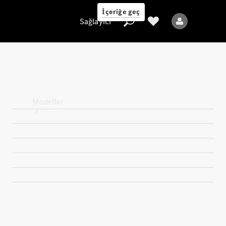
İçeriğe geç
Sağlayıcı
Sağlayıcı
Modeller
Tüm Modeller
Yeni Modeller
Elektrikli modeller