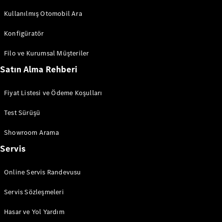
She's
Kullanılmış Otomobil Ara
Mercedes
Konfigüratör
Filo ve Kurumsal Müşteriler
Satın Alma Rehberi
Fiyat Listesi ve Ödeme Koşulları
She's
Test Sürüşü
Mercedes
Hakkında
Showroom Arama
She's
Mentoring
Servis
Programı
me time
Online Servis Randevusu
Servis Sözleşmeleri
Hasar ve Yol Yardım