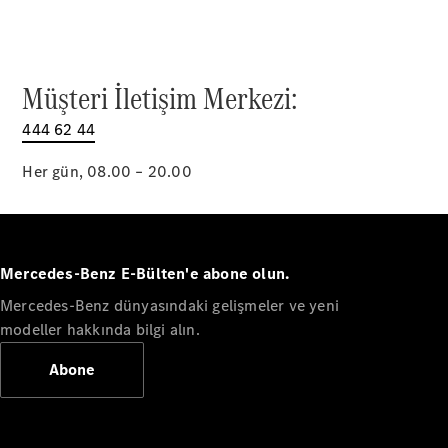
Türkiye
Müşteri İletişim Merkezi:
444 62 44
Her gün, 08.00 – 20.00
Hakkımızda
Mercedes-Benz E-Bülten'e abone olun.
İletişim
Kanallarımız
Mercedes-Benz dünyasındaki gelişmeler ve yeni
Kariyer
modeller hakkında bilgi alın.
Duyurular
Showroom
Abone
Arama
Teknoloji