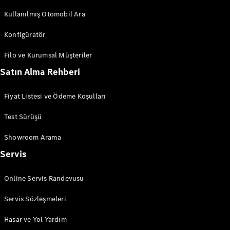
Mercedes
Kullanılmış Otomobil Ara
Konfigüratör
Filo ve Kurumsal Müşteriler
Satın Alma Rehberi
Fiyat Listesi ve Ödeme Koşulları
She's
Mercedes
Test Sürüşü
Hakkında
She's
Showroom Arama
Mentoring
Programı
Servis
me time
Online Servis Randevusu
Servis Sözleşmeleri
Hasar ve Yol Yardım