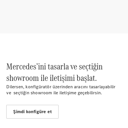
Mercedes-
Benz
Mercedes’ini tasarla ve seçtiğin
Dünyası
Mercedes-
showroom ile iletişimi başlat.
AMG
Mercedes-
Dilersen, konfigüratör üzerinden aracını tasarlayabilir
Maybach
ve seçtiğin showroom ile iletişime geçebilirsin.
140 Yıllık
İnovasyon
Mercedes-
Şimdi konfigüre et
Benz
Otomotiv
Türkiye