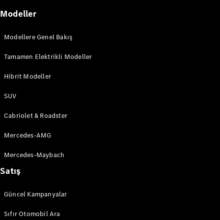
İnovasyon
Modeller
Modellere Genel Bakış
Tamamen Elektrikli Modeller
Hibrit Modeller
SUV
Otonom
Cabriolet & Roadster
Sürüş
MBUX
Mercedes-AMG
Sihirli Garaj
Tasarım ve
Mercedes-Maybach
Konsept
Araçlar
Satış
Elektromobilite
Sürdürülebilirlik
Güncel Kampanyalar
Sıfır Otomobil Ara
She's