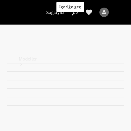
İçeriğe geç
Sağlayıcı
Sağlayıcı
Modeller
Tüm Modeller
Yeni Modeller
Elektrikli modeller