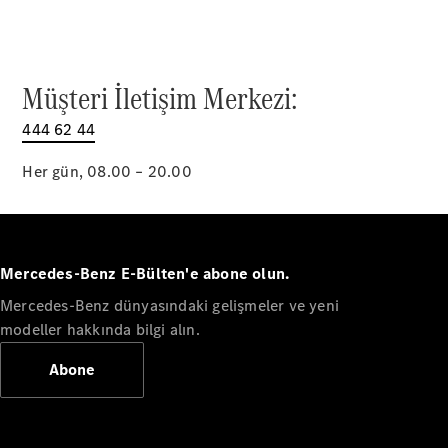
Müşteri İletişim Merkezi:
444 62 44
Her gün, 08.00 – 20.00
Hakkımızda
İletişim
Mercedes-Benz E-Bülten'e abone olun.
Kanallarımız
Kariyer
Mercedes-Benz dünyasındaki gelişmeler ve yeni
Duyurular
modeller hakkında bilgi alın.
Showroom
Arama
Abone
Teknoloji
ve