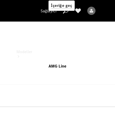
İçeriğe geç
Sağlayıcı
CLE Cabriolet
Seçili konfigürasyon
Sağlayıcı
Modeller
AMG Line
Tüm Modeller
Yeni Modeller
Elektrikli modeller