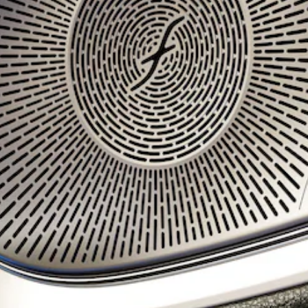
Mercedes-
AMG GT
Elektrik
4-Kapı
Coupé
Aracını
Tasarla
Test Sürüşü
Online
Store
Cabriolet/Roadster
Tüm
Cabriolet/Roadster
CLE
Cabriolet