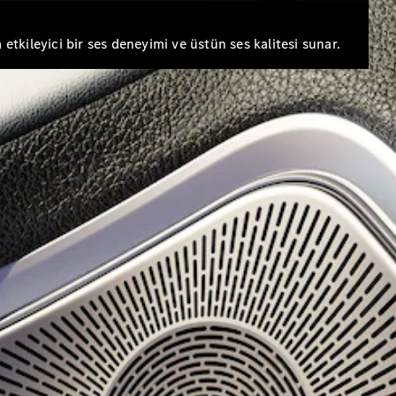
A-Serisi
tkileyici bir ses deneyimi ve üstün ses kalitesi sunar.
Hatchback
Aracını
Tasarla
Test Sürüşü
Online
Store
Coupé
Tüm Coupé
CLE Coupé
Mercedes-
AMG GT
Coupé