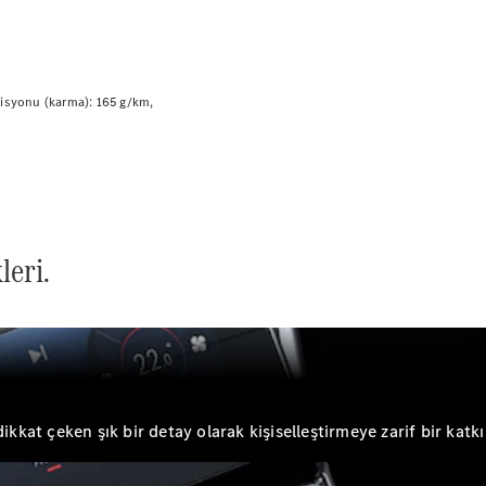
Plug-in Hibrit modeller
Sedan
isyonu (karma): 165 g/km
Tüm Sedan
CLA
Elektrik
leri.
CLA
C-Serisi
C-
Yeni
Elektrik
Serisi
EQE
Elektrik
E-Serisi
S-
Yeni
ikkat çeken şık bir detay olarak kişiselleştirmeye zarif bir katkı
Serisi
Mercedes-
Maybach
Yeni