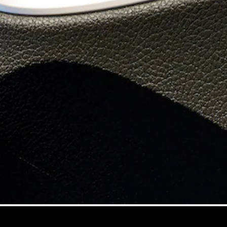
Mercedes-
AMG SL
Roadster
Mercedes-
Maybach SL
Monogram
Series
Aracını
Tasarla
Test Sürüşü
Online
Store
MPVs