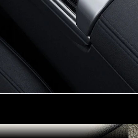
Tüm Estate
CLA
Shooting
Brake
C-Serisi
Estate
C-Serisi All-
Terrain
Aracını
Tasarla
Test Sürüşü
Online
Store
Kompakt