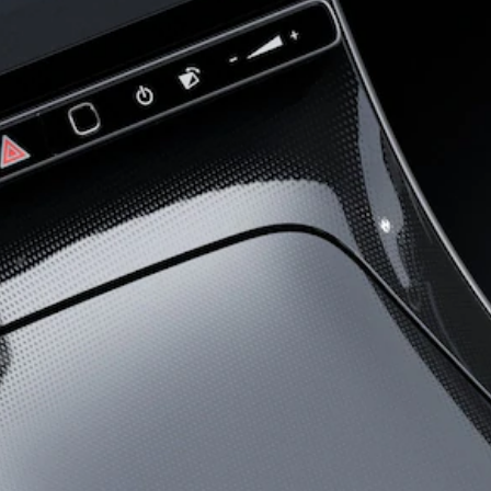
S-Serisi
Aracını
Tasarla
Test Sürüşü
Online
Store
SUV & Geländewagen
Tüm SUV
EQA
Elektrik
GLA
GLA
Yeni
Elektrik
GLB
Yeni
Elektrik