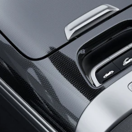
GLB
Yeni
GLC
Elektrik
GLC
GLC Coupé
GLE
GLE Coupé
G-
Elektrik
Serisi
G-Serisi
Aracını
Tasarla
Test Sürüşü
Online
Store
Estate