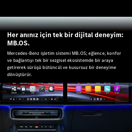
GLB
Yeni
GLC
Elektrik
GLC
GLC Coupé
GLE
GLE Coupé
Her anınız için tek bir dijital deneyim:
G-
MB.OS.
Elektrik
Serisi
G-Serisi
Mercedes-Benz işletim sistemi MB.OS; eğlence, konfor
ve bağlantıyı tek bir sezgisel ekosistemde bir araya
Aracını
getirerek sürüşü bütüncül ve kusursuz bir deneyime
Tasarla
dönüştürür.
Test Sürüşü
Online
Store
Estate