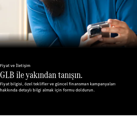
Hakkında
Mercedes-
Fiyat ve İletişim
GLB ile yakından tanışın.
Benz
Dünyası
Fiyat bilgisi, özel teklifler ve güncel finansman kampanyaları
Mercedes-
hakkında detaylı bilgi almak için formu doldurun.
AMG
Mercedes-
Maybach
140 Yıllık
İnovasyon
Mercedes-
Benz
Otomotiv