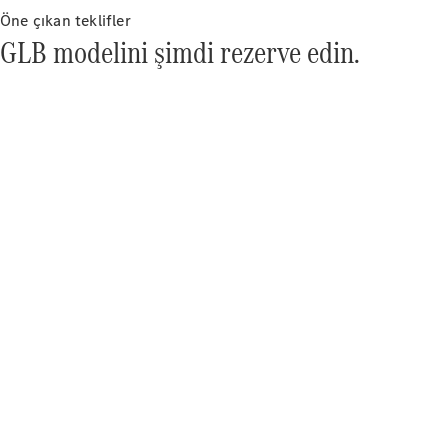
Türkiye
Öne çıkan teklifler
GLB modelini şimdi rezerve edin.
Hakkımızda
İletişim
Kanallarımız
Kariyer
Duyurular
Showroom
Arama
Teknoloji