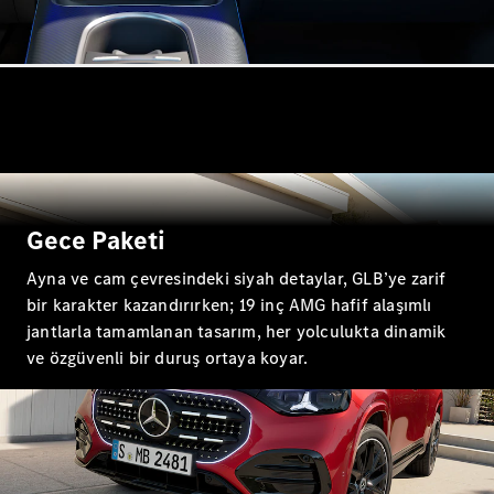
Tüm Estate
CLA
Shooting
Brake
C-Serisi
Estate
C-Serisi All-
Terrain
Gece Paketi
Aracını
Ayna ve cam çevresindeki siyah detaylar, GLB’ye zarif
Tasarla
Test Sürüşü
bir karakter kazandırırken; 19 inç AMG hafif alaşımlı
Online
jantlarla tamamlanan tasarım, her yolculukta dinamik
Store
ve özgüvenli bir duruş ortaya koyar.
Kompakt