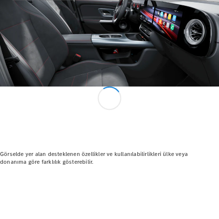
Güncel
Kampanyalar
Filo ve
Kurumsal
Müşteriler
Mercedes-
Benz
Certified
Hakkında
Fiyat Listesi
ve Ödeme
Koşulları
Görselde yer alan desteklenen özellikler ve kullanılabilirlikleri ülke veya
donanıma göre farklılık gösterebilir.
Aracını
Tasarla
Test Sürüşü
Dijital