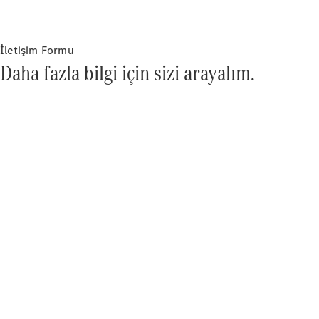
She's
Mercedes
İletişim Formu
Daha fazla bilgi için sizi arayalım.
She's
Mercedes
Hakkında
She's
Mentoring
Programı
me time