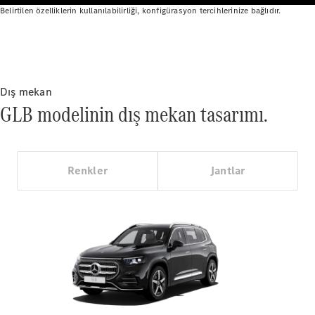
V-Serisi
Belirtilen özelliklerin kullanılabilirliği, konfigürasyon tercihlerinize bağlıdır.
Aracını
Tasarla
Test Sürüşü
Online
Dış mekan
Store
GLB modelinin dış mekan tasarımı.
Hafif Ticari Araçlar
Renkler
Jantlar
Aracını Tasarla
Test Sürüşü
Online Store