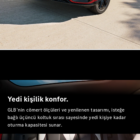
A-Serisi
Hatchback
Aracını
Tasarla
Test Sürüşü
Online
Store
Coupé
Yedi kişilik konfor.
GLB’nin cömert ölçüleri ve yenilenen tasarımı, isteğe
Tüm Coupé
bağlı üçüncü koltuk sırası sayesinde yedi kişiye kadar
CLE Coupé
oturma kapasitesi sunar.
Mercedes-
AMG GT
Coupé