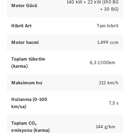
Tüm
140 kW + 22 kW (190 BG
Motor Gücü
Hizmetler
+ 30 BG)
Online
Servis
Randevusu
Hibrit Art
Tam hibrit
Servis
Kampanyaları
Motor hacmi
1.499 ccm
Bakım,
Toplam tüketim
Onarım ve
6,3 l/100km
(karma)
Garanti
Hasar & Yol
Yardım
Maksimum hız
212 km/h
Şarj
Hızlanma (0-100
Çözümleri
7,5 s
km/sa)
Mercedes-
Benz
Uygulaması
Toplam CO₂
Kullanım
144 g/km
emisyonu (karma)
Kılavuzları