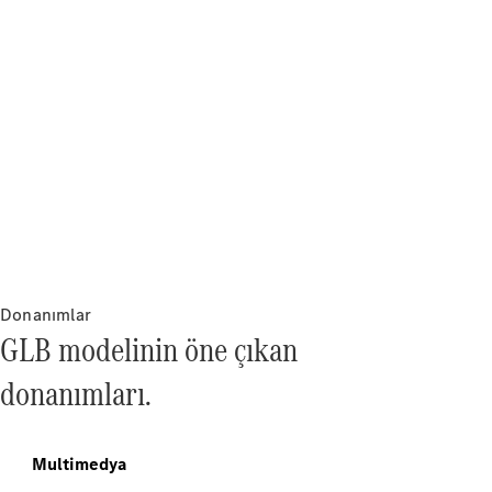
Ekstralar
Servis
Sözleşmeleri
Yedek
Parça &
Aksesuar
Donanımlar
GLB modelinin öne çıkan
Lastikler ve
Jantlar
donanımları.
Araç
Aksesuarları
Şarj
Multimedya
Ekipmanları
Araç Bakım