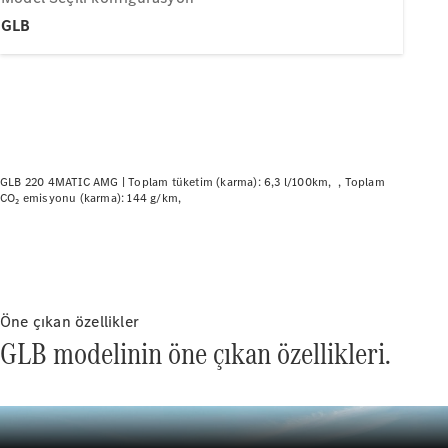
Plug-in Hibrit modeller
GLB
Sedan
GLB 220 4MATIC AMG |
Toplam tüketim (karma): 6,3 l/100km
Toplam
CO₂ emisyonu (karma): 144 g/km
Tüm Sedan
CLA
Elektrik
CLA
C-Serisi
C-
Yeni
Elektrik
Serisi
Öne çıkan özellikler
EQE
Elektrik
GLB modelinin öne çıkan özellikleri.
E-Serisi
S-
Yeni
Serisi
Mercedes-
Maybach
Yeni