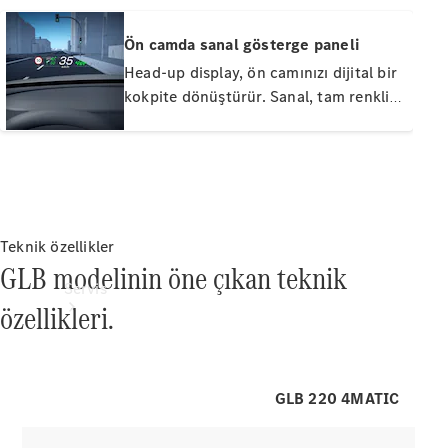
Ürünleri
Mercedes-
Ön camda sanal gösterge paneli
Benz
Head-up display, ön camınızı dijital bir
Collection
kokpite dönüştürür. Sanal, tam renkli
görüntü ile önemli bilgileri her zaman
doğrudan görüntüleyebilirsiniz. Tüm
dikkatiniz yolda ve önünüzdeki trafikte
kalır.
Teknik özellikler
GLB modelinin öne çıkan teknik
Servis
özellikleri.
GLB 220 4MATIC