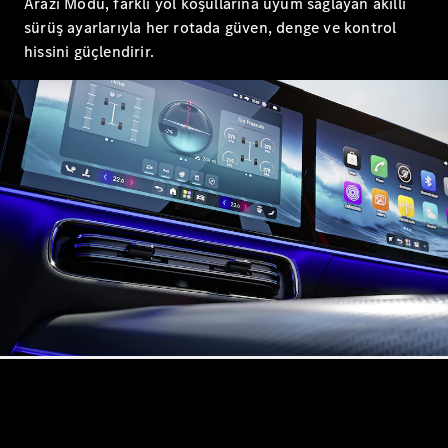
Arazi Modu, farklı yol koşullarına uyum sağlayan akıllı
Mercedes-
sürüş ayarlarıyla her rotada güven, denge ve kontrol
AMG SL
hissini güçlendirir.
Roadster
Mercedes-
Maybach SL
Monogram
Series
Aracını
Tasarla
Test Sürüşü
Online
Store
MPVs