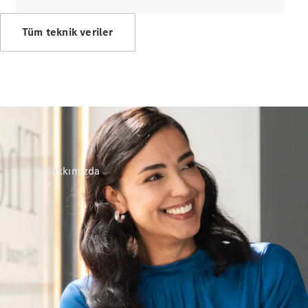
Yardım &
İletişim
Tüm teknik veriler
Hakkımızda
Mercedes-
Benz