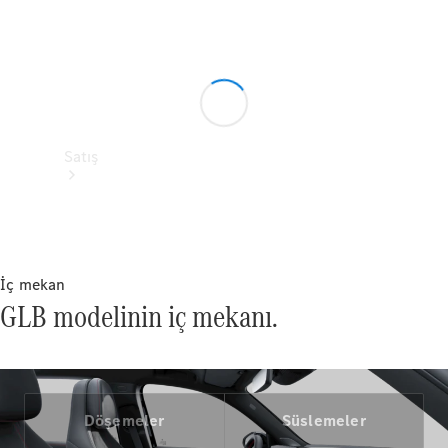
Satış
İç mekan
GLB modelinin iç mekanı.
Sıfır
Otomobil
Ara
Sertifikalı
Kullanılmış
Döşemeler
Süslemeler
Otomobil
Ara