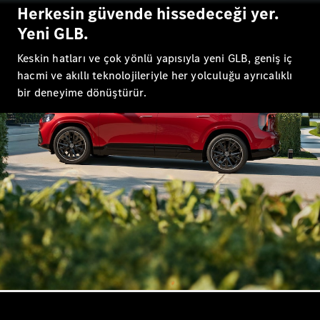
S-Serisi
Herkesin güvende hissedeceği yer.
Yeni GLB.
Aracını
Keskin hatları ve çok yönlü yapısıyla yeni GLB, geniş iç
Tasarla
hacmi ve akıllı teknolojileriyle her yolculuğu ayrıcalıklı
Test Sürüşü
bir deneyime dönüştürür.
Online
Store
SUV & Geländewagen
Tüm SUV
EQA
Elektrik
GLA
GLA
Yeni
Elektrik
GLB
Yeni
Elektrik