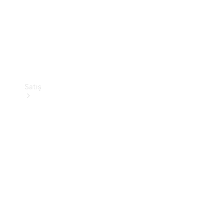
Satış
Sıfır Araç
Ara
Sertifikalı
Kullanılmış
Araçlar