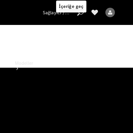
İçeriğe geç
Sağlayıcı / Veri koruması
Sağlayıcı / Veri
koruması
Modeller
Tüm Modeller
Elektrikli modeller