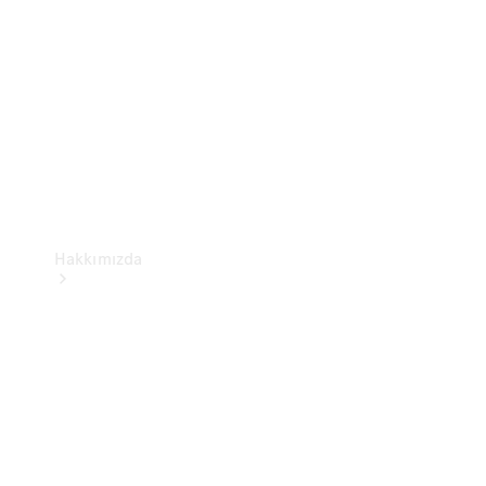
Kullanım
Kılavuzları
Hakkımızda
Sürdürülebilirlik
Elektromobilite
Mercedes-