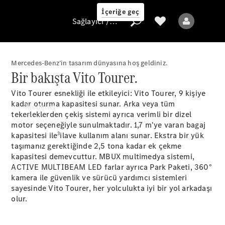
İçeriğe geç
Sağlayıcı / Veri koruması
Mercedes-Benz’in tasarım dünyasına hoş geldiniz.
Bir bakışta Vito Tourer.
Sağlayıcı / Veri
Vito Tourer esnekliği ile etkileyici: Vito Tourer, 9 kişiye
koruması
kadar oturma kapasitesi sunar. Arka veya tüm
Modeller
tekerleklerden çekiş sistemi ayrıca verimli bir dizel
motor seçeneğiyle sunulmaktadır. 1,7 m'ye varan bagaj
3
kapasitesi ile
ilave kullanım alanı sunar. Ekstra bir yük
taşımanız gerektiğinde 2,5 tona kadar ek çekme
kapasitesi demevcuttur. MBUX multimedya sistemi,
ACTIVE MULTIBEAM LED farlar ayrıca Park Paketi, 360°
kamera ile güvenlik ve sürücü yardımcı sistemleri
Tüm Modeller
sayesinde Vito Tourer, her yolculukta iyi bir yol arkadaşı
olur.
Elektrikli modeller