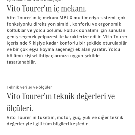
Vito
Vito Tourer'ın iç mekanı.
Vito Tourer'ın iç mekanı MBUX multimedya sistemi, çok
fonksiyonlu direksiyon simidi, konforlu ve ergonomik
koltuklar ve yolcu bölümü koltuk donatımı için sunulan
geniş seçenek yelpazesi ile karakterize edilir. Vito Tourer
içerisinde 9 kişiye kadar konforlu bir şekilde oturulabilir
Tüm Vitos
ve bir çok eşya koyma seçeneği ek alan yaratır. Yolcu
Vito
bölümü kişisel ihtiyaçlarınıza uygun şekilde
Panelvan
tasarlanabilir.
Vito Mixto
Vito Tourer
Teknik veriler ve ölçüler
Konfigüratör
Vito Tourer'ın teknik değerleri ve
Test Sürüşü
Online
ölçüleri.
Store
eSprinter
Vito Tourer’ın tüketim, motor, güç, yük ve diğer teknik
değerleriyle ilgili tüm bilgileri keşfedin.