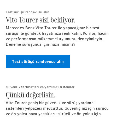
Test sürüşü randevusu alın
Vito Tourer sizi bekliyor.
eSprinter
Elektrik
Panelvan
Mercedes-Benz Vito Tourer ile yapacağınız bir test
sürüşü ile gündelik hayatınıza renk katın. Konfor, hacim
ve performansın mükemmel uyumunu deneyimleyin.
Konfigüratör
Deneme sürüşünüz için hazır mısınız?
Test Sürüşü
Online
Store
Test sürüşü randevusu alın
Otomobil
Konfigüratör
Güvenlik tertibatları ve yardımcı sistemler
Test Sürüşü
Çünkü değerlisin.
Online Store
Vito Tourer geniş bir güvenlik ve sürüş yardımcı
sistemleri yelpazesi mevcuttur. Güvenliğiniz için sürücü
ve ön yolcu hava yastıkları, sürücü ve ön yolcu için