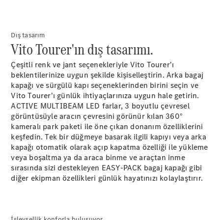
Sprinter
Dış tasarım
Vito Tourer'ın dış tasarımı.
Çeşitli renk ve jant seçenekleriyle Vito Tourer'ı
beklentilerinize uygun şekilde kişiselleştirin. Arka bagaj
kapağı ve sürgülü kapı seçeneklerinden birini seçin ve
Tüm
Vito Tourer'ı günlük ihtiyaçlarınıza uygun hale getirin.
Sprinterler
ACTIVE MULTIBEAM LED farlar, 3 boyutlu çevresel
Sprinter
görüntüsüyle aracın çevresini görünür kılan 360°
Panelvan
kameralı park paketi ile öne çıkan donanım özelliklerini
Sprinter
keşfedin. Tek bir düğmeye basarak ilgili kapıyı veya arka
Minibüs
kapağı otomatik olarak açıp kapatma özelliği ile yükleme
Sprinter
veya boşaltma ya da araca binme ve araçtan inme
Şasi
sırasında sizi destekleyen EASY-PACK bagaj kapağı gibi
diğer ekipman özellikleri günlük hayatınızı kolaylaştırır.
Konfigüratör
Test Sürüşü
Online
Store
İşlevsellik konforla buluşuyor