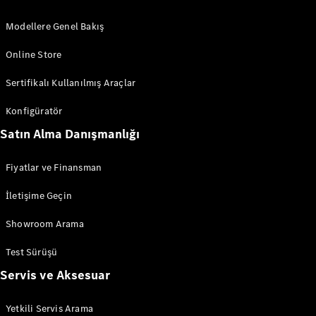
Modellere Genel Bakış
Online Store
Sertifikalı Kullanılmış Araçlar
Tüm
Hizmetler
Konfigüratör
Hafif Ticari
Satın Alma Danışmanlığı
Araç Servisi
Mercedes-
Benz
Fiyatlar ve Finansman
Kalitesi
Online
İletişime Geçin
Servis
Randevusu
Showroom Arama
Servis
Test Sürüşü
Kampanyaları
Mobilite
Servis ve Aksesuar
Hizmetleri
Yetkili Servis Arama