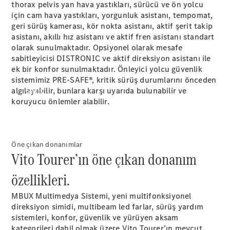
thorax pelvis yan hava yastıkları, sürücü ve ön yolcu
için cam hava yastıkları, yorgunluk asistanı, tempomat,
geri sürüş kamerası, kör nokta asistanı, aktif şerit takip
asistanı, akıllı hız asistanı ve aktif fren asistanı standart
olarak sunulmaktadır. Opsiyonel olarak mesafe
sabitleyicisi DISTRONIC ve aktif direksiyon asistanı ile
ek bir konfor sunulmaktadır. Önleyici yolcu güvenlik
sistemimiz PRE-SAFE®, kritik sürüş durumlarını önceden
Satış
algılayabilir, bunlara karşı uyarıda bulunabilir ve
koruyucu önlemler alabilir.
Öne çıkan donanımlar
Vito Tourer’ın öne çıkan donanım
Sıfır Araç
özellikleri.
Ara
Sertifikalı
MBUX Multimedya Sistemi, yeni multifonksiyonel
Kullanılmış
direksiyon simidi, multibeam led farlar, sürüş yardım
Araçlar
sistemleri, konfor, güvenlik ve yürüyen aksam
kategorileri dahil olmak üzere Vito Tourer’ın mevcut