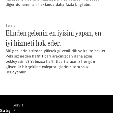
diğer donanımları hakkında daha fazla bilgi alın.
Güncel
Kampanyalar
Fiyatlar ve
Finansman
Servis​
Filo
Elinden gelenin en iyisini yapan, en
Çözümleri
iyi hizmeti hak eder.​
Konfigüratör
Müşterileriniz sizden yüksek güvenilirlik ve kalite bekler.
Test Sürüşü
Peki siz neden hafif ticari aracınızdan daha azını
bekleyesiniz? Yalnızca hafif ticari aracınız her gün
güvenilir bir şekilde çalışırsa işleriniz sorunsuz
ilerleyebilir.​
Servis
Satış