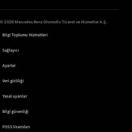
Benz
Otomotiv
Hakkında
© 2026 Mercedes Benz Otomotiv Ticaret ve Hizmetler A.Ş.
Bilgi Toplumu Hizmetleri
Sağlayıcı
Ayarlar
Veri gizliliği
Hakkımızda
İletişim
Yasal uyarılar
Kanallarımız
Kariyer
Bilgi güvenliği
Benzersiz
FOSS lisansları
Rotalar