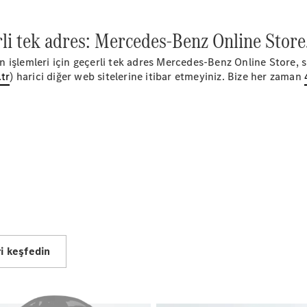
S-Serisi
rli tek adres: Mercedes-Benz Online Store
Aracını
Tasarla
işlemleri için geçerli tek adres Mercedes-Benz Online Store, s
Test Sürüşü
tr
) harici diğer web sitelerine itibar etmeyiniz. Bize her zaman
Online
Store
SUV & Geländewagen
Tüm SUV
ri keşfedin
EQA
Elektrik
GLA
GLA
Yeni
Elektrik
GLB
Yeni
Elektrik