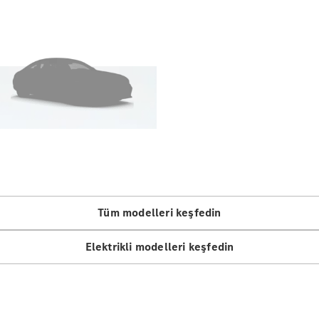
Tüm Estate
CLA
Shooting
Brake
C-Serisi
Estate
C-Serisi All-
Terrain
Aracını
Tasarla
Test Sürüşü
Online
Tüm modelleri keşfedin
Store
Kompakt
Elektrikli modelleri keşfedin