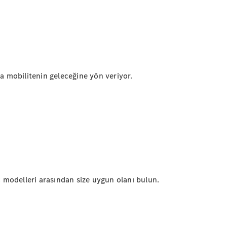
A-Serisi
Hatchback
Aracını
Tasarla
 mobilitenin geleceğine yön veriyor.
Test Sürüşü
Online
Store
Coupé
LC modelleri arasından size uygun olanı bulun.
Tüm Coupé
CLE Coupé
Mercedes-
AMG GT
Coupé