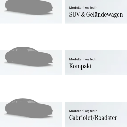
GLB
Yeni
GLC
Modelleri keşfedin
Elektrik
SUV & Geländewagen
GLC
GLC Coupé
GLE
GLE Coupé
G-
Elektrik
Serisi
G-Serisi
Modelleri keşfedin
Kompakt
Aracını
Tasarla
Test Sürüşü
Online
Store
Estate
Modelleri keşfedin
Cabriolet/Roadster