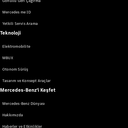
Gönüllü Geri Çağırma
Tüm Estate
CLA
Mercedes me ID
Shooting
Brake
Yetkili Servis Arama
C-Serisi
Teknoloji
Estate
C-Serisi All-
Terrain
Elektromobilite
MBUX
Aracını
Tasarla
Otonom Sürüş
Test Sürüşü
Online
Tasarım ve Konsept Araçlar
Store
Mercedes-Benz'i Keşfet
Kompakt
Mercedes-Benz Dünyası
Hakkımızda
Haberler ve Etkinlikler