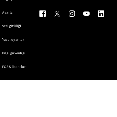
AMG GT
Elektrik
4-Kapı
Ayarlar
Coupé
Veri gizliliği
Aracını
Tasarla
Yasal uyarılar
Test Sürüşü
Online
Store
Bilgi güvenliği
Cabriolet/Roadster
FOSS lisansları
Tüm
Cabriolet/Roadster
CLE
Cabriolet
Mercedes-