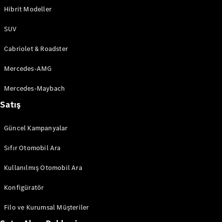
Hibrit Modeller
Aracını
SUV
Tasarla
Test Sürüşü
Cabriolet & Roadster
Online
Store
Mercedes-AMG
SUV & Geländewagen
Mercedes-Maybach
Satış
Güncel Kampanyalar
Sıfır Otomobil Ara
Tüm SUV
Kullanılmış Otomobil Ara
EQA
Elektrik
GLA
Konfigüratör
GLA
Yeni
Elektrik
GLB
Elektrik
Filo ve Kurumsal Müşteriler
GLB