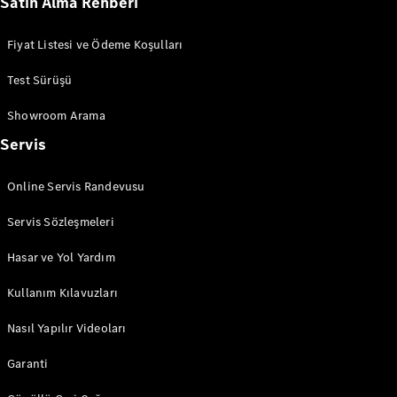
Satın Alma Rehberi
GLC
Elektrik
GLC
GLC Coupé
Fiyat Listesi ve Ödeme Koşulları
GLE
GLE Coupé
Test Sürüşü
G-
Elektrik
Showroom Arama
Serisi
G-Serisi
Servis
Aracını
Online Servis Randevusu
Tasarla
Test Sürüşü
Servis Sözleşmeleri
Online
Hasar ve Yol Yardım
Store
Estate
Kullanım Kılavuzları
Nasıl Yapılır Videoları
Garanti