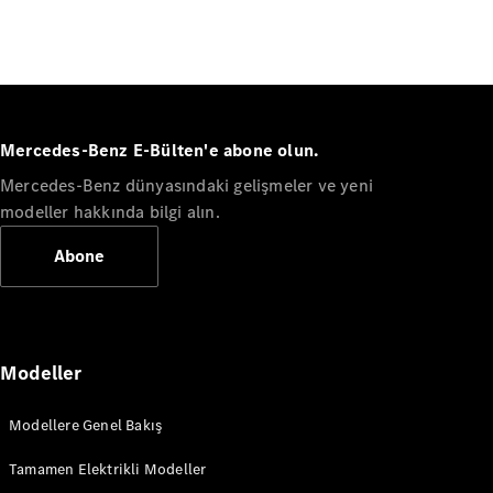
Plug-in Hibrit modeller
Sedan
Mercedes-Benz E-Bülten'e abone olun.
Mercedes-Benz dünyasındaki gelişmeler ve yeni
modeller hakkında bilgi alın.
Tüm Sedan
CLA
Abone
Elektrik
CLA
C-Serisi
C-
Yeni
Elektrik
Serisi
EQE
Modeller
Elektrik
E-Serisi
S-Serisi
Modellere Genel Bakış
Mercedes-
Maybach
Yeni
Tamamen Elektrikli Modeller
S-Serisi