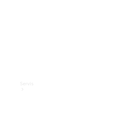
Mercedes-
Benz
Collection
Servis
Tüm