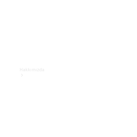
İletişim
Hakkımızda
Mercedes-
Benz
Hakkında