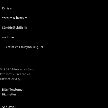
A-Serisi
Hatchback
Kariyer
Yardım & İletişim
Aracını
Tasarla
Sürdürülebilirlik
Test Sürüşü
Online
me time
Store
Coupé
Tüketim ve Emisyon Bilgileri
© 2026 Mercedes Benz
Otomotiv Ticaret ve
Hizmetler A.Ş.
Tüm Coupé
CLE Coupé
Bilgi Toplumu
Mercedes-
Hizmetleri
AMG GT
Coupé
Mercedes-
Sağlayıcı