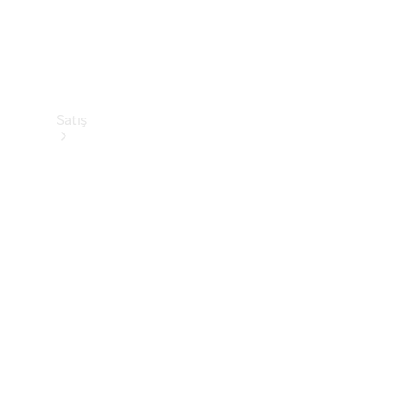
Satış
Sıfır
Otomobil
Ara
Sertifikalı
Kullanılmış
Otomobil
Ara