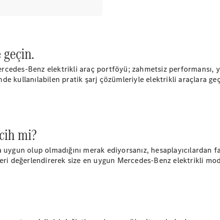
Mercedes-
AMG SL
Roadster
Mercedes-
 geçin.
Maybach SL
Monogram
des-Benz elektrikli araç portföyü; zahmetsiz performansı, yüksek
Series
nde kullanılabilen pratik şarj çözümleriyle elektrikli araçlara geç
Aracını
Tasarla
Test Sürüşü
Online
rcih mi?
Store
MPVs
uygun olup olmadığını merak ediyorsanız, hesaplayıcılardan fayda
erleri değerlendirerek size en uygun Mercedes-Benz elektrikli mode