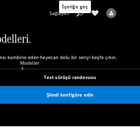
İçeriğe geç
Sağlayıcı
delleri.
Sağlayıcı
nsı kombine eden heyecan dolu bir seriyi keşfe çıkın.
Modeller
Test sürüşü randevusu
Şimdi konfigüre edin
Tüm Modeller
Yeni Modeller
Elektrikli modeller