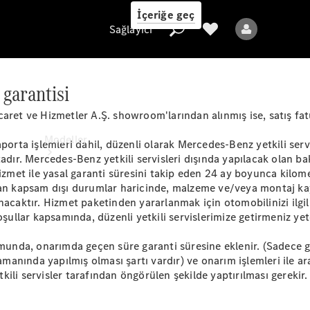
İçeriğe geç
Sağlayıcı
garantisi
ret ve Hizmetler A.Ş. showroom'larından alınmış ise, satış fatura
Sağlayıcı
Modeller
porta işlemleri dahil, düzenli olarak Mercedes-Benz yetkili serv
dır. Mercedes-Benz yetkili servisleri dışında yapılacak olan bakım
hizmet ile yasal garanti süresini takip eden 24 ay boyunca kilo
lan kapsam dışı durumlar haricinde, malzeme ve/veya montaj ka
nacaktır. Hizmet paketinden yararlanmak için otomobilinizi ilgil
şullar kapsamında, düzenli yetkili servislerimize getirmeniz yete
munda, onarımda geçen süre garanti süresine eklenir. (Sadece ga
Tüm Modeller
zamanında yapılmış olması şartı vardır) ve onarım işlemleri ile 
Yeni Modeller
li servisler tarafından öngörülen şekilde yaptırılması gerekir. 
Elektrikli modeller