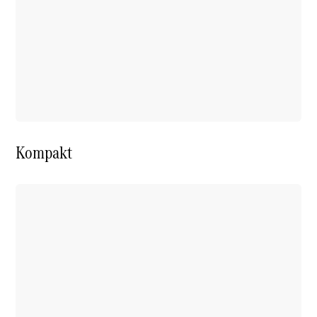
Kompakt