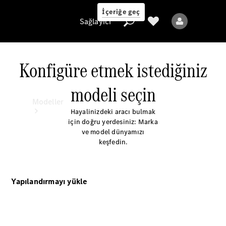
İçeriğe geç
Sağlayıcı
Konfigüre etmek istediğiniz
modeli seçin
Sağlayıcı
Modeller
Hayalinizdeki aracı bulmak
için doğru yerdesiniz: Marka
ve model dünyamızı
keşfedin.
Yapılandırmayı yükle
Tüm Modeller
Yeni Modeller
Elektrikli modeller