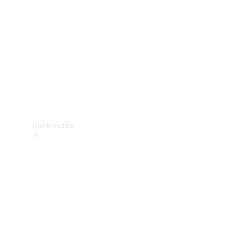
Yardım &
İletişim
Hakkımızda
Mercedes-
Benz