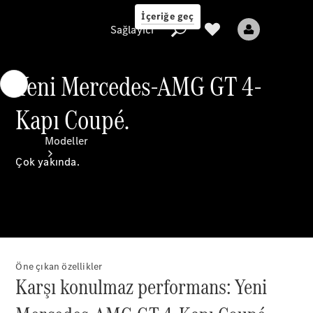
İçeriğe geç
Sağlayıcı
Yeni Mercedes-AMG GT 4-
Kapı Coupé.
Sağlayıcı
Modeller
Çok yakında.
Tüm Modeller
Öne çıkan özellikler
Yeni Modeller
Karşı konulmaz performans: Yeni
Elektrikli modeller