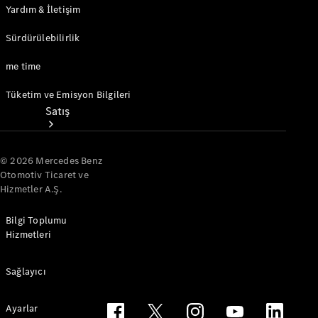
Yardım & İletişim
Sürdürülebilirlik
me time
Tüketim ve Emisyon Bilgileri
Satış
© 2026 Mercedes Benz
Otomotiv Ticaret ve
Hizmetler A.Ş.
Bilgi Toplumu
Sıfır
Hizmetleri
Otomobil
Ara
Sertifikalı
Sağlayıcı
Kullanılmış
Otomobil
Ayarlar
Ara