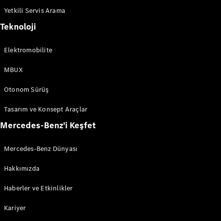
V-Serisi
Yetkili Servis Arama
Teknoloji
Aracını
Tasarla
Test Sürüşü
Elektromobilite
Online
Store
MBUX
Otonom Sürüş
Hafif Ticari Araçlar
Tasarım ve Konsept Araçlar
Aracını Tasarla
Mercedes-Benz'i Keşfet
Test Sürüşü
Online Store
Mercedes-Benz Dünyası
Hakkımızda
Haberler ve Etkinlikler
Kariyer