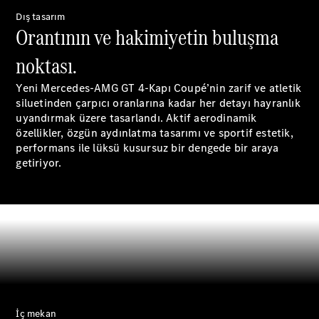
S-Serisi
Dış tasarım
Orantının ve hakimiyetin buluşma
Aracını
noktası.
Tasarla
Test Sürüşü
Yeni Mercedes-AMG GT 4-Kapı Coupé’nin zarif ve atletik
Online
siluetinden çarpıcı oranlarına kadar her detayı hayranlık
Store
uyandırmak üzere tasarlandı. Aktif aerodinamik
SUV & Geländewagen
özellikler, özgün aydınlatma tasarımı ve sportif estetik,
performans ile lüksü kusursuz bir dengede bir araya
getiriyor.
Tüm SUV
EQA
Elektrik
GLA
GLA
Yeni
Elektrik
GLB
Yeni
Elektrik
İç mekan