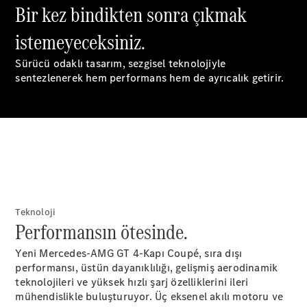
GLB
Yeni
Bir kez bindikten sonra çıkmak
GLC
Elektrik
GLC
istemeyeceksiniz.
GLC Coupé
GLE
Sürücü odaklı tasarım, sezgisel teknolojiyle
GLE Coupé
sentezlenerek hem performans hem de ayrıcalık getirir.
G-
Elektrik
Serisi
G-Serisi
Aracını
Tasarla
Test Sürüşü
Online
Teknoloji
Store
Performansın ötesinde.
Estate
Yeni Mercedes-AMG GT 4-Kapı Coupé, sıra dışı
performansı, üstün dayanıklılığı, gelişmiş aerodinamik
teknolojileri ve yüksek hızlı şarj özelliklerini ileri
mühendislikle buluşturuyor. Üç eksenel akılı motoru ve