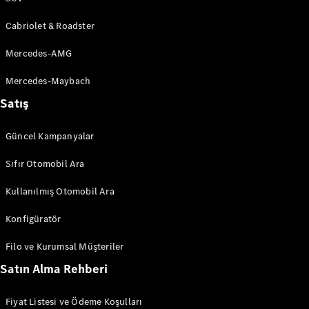
Mercedes-
AMG GT
Cabriolet & Roadster
Elektrik
4-Kapı
Mercedes-AMG
Coupé
Mercedes-Maybach
Aracını
Satış
Tasarla
Test Sürüşü
Online
Güncel Kampanyalar
Store
Cabriolet/Roadster
Sıfır Otomobil Ara
Kullanılmış Otomobil Ara
Konfigüratör
Filo ve Kurumsal Müşteriler
Tüm
Satın Alma Rehberi
Cabriolet/Roadster
CLE
Fiyat Listesi ve Ödeme Koşulları
Cabriolet