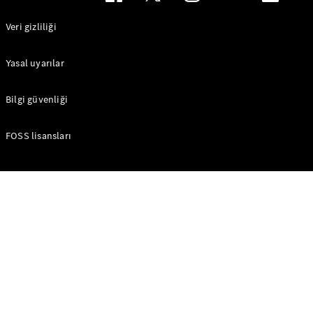
Veri gizliliği
Güncel
Kampanyalar
Yasal uyarılar
Filo ve
Kurumsal
Müşteriler
Bilgi güvenliği
Mercedes-
Benz
FOSS lisansları
Certified
Hakkında
Fiyat Listesi
ve Ödeme
Koşulları
Aracını
Tasarla
Test Sürüşü
Dijital