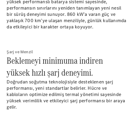
yüksek performanslı batarya sistemi sayesinde,
performansın sınırlarını yeniden tanımlayan yeni nesil
Tüm Estate
bir sürüş deneyimi sunuyor. 860 kW’a varan güç ve
CLA
yaklaşık 700 km’ye ulaşan menziliyle, günlük kullanımda
Shooting
da etkileyici bir karakter ortaya koyuyor.
Brake
C-Serisi
Estate
C-Serisi All-
Şarj ve Menzil
Terrain
Beklemeyi minimuma indiren
yüksek hızlı şarj deneyimi.
Aracını
Tasarla
Doğrudan soğutma teknolojisiyle desteklenen şarj
Test Sürüşü
performansı, yeni standartlar belirler. Hücre ve
Online
kabloların optimize edilmiş termal yönetimi sayesinde
Store
yüksek verimlilik ve etkileyici şarj performansı bir araya
Kompakt
gelir.