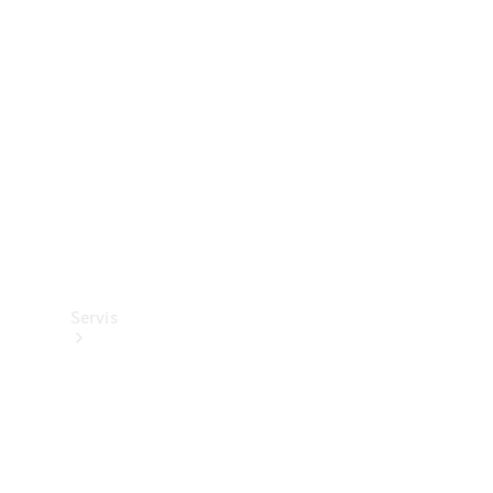
Ürünleri
Mercedes-
Benz
Collection
Servis