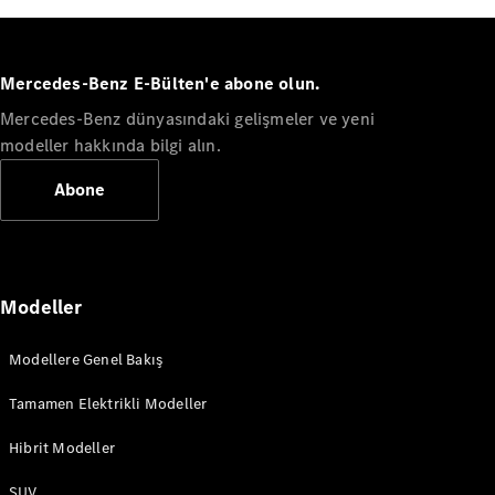
A-Serisi
Hatchback
Mercedes-Benz E-Bülten'e abone olun.
Mercedes-Benz dünyasındaki gelişmeler ve yeni
Aracını
Tasarla
modeller hakkında bilgi alın.
Test Sürüşü
Abone
Online
Store
Coupé
Modeller
Modellere Genel Bakış
Tüm Coupé
Tamamen Elektrikli Modeller
CLE Coupé
Mercedes-
Hibrit Modeller
AMG GT
Coupé
SUV