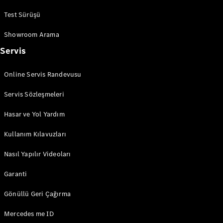
Mercedes-
Test Sürüşü
AMG SL
Roadster
Showroom Arama
Mercedes-
Servis
Maybach SL
Monogram
Series
Online Servis Randevusu
Servis Sözleşmeleri
Aracını
Tasarla
Hasar ve Yol Yardım
Test Sürüşü
Online
Kullanım Kılavuzları
Store
MPVs
Nasıl Yapılır Videoları
Garanti
Gönüllü Geri Çağırma
Mercedes me ID