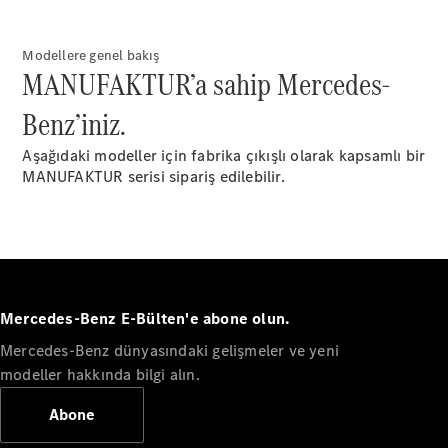
Mercedes-
AMG GT
Elektrik
Modellere genel bakış
4-Kapı
MANUFAKTUR’a sahip Mercedes-
Coupé
Benz’iniz.
Aracını
Tasarla
Aşağıdaki modeller için fabrika çıkışlı olarak kapsamlı bir
Test Sürüşü
MANUFAKTUR serisi sipariş edilebilir.
Online
Store
Cabriolet/Roadster
Mercedes-Benz E-Bülten'e abone olun.
Mercedes-Benz dünyasındaki gelişmeler ve yeni
modeller hakkında bilgi alın.
Tüm
Cabriolet/Roadster
Abone
CLE
Cabriolet