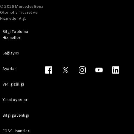
Ekstralar
© 2026 Mercedes Benz
Servis
Otomotiv Ticaret ve
Sözleşmeleri
Hizmetler A.Ş.
Yedek
Parça &
Bilgi Toplumu
Aksesuar
Hizmetleri
Sağlayıcı
Ayarlar
Veri gizliliği
Lastikler ve
Yasal uyarılar
Jantlar
Araç
Aksesuarları
Bilgi güvenliği
Şarj
Ekipmanları
FOSS lisansları
Araç Bakım