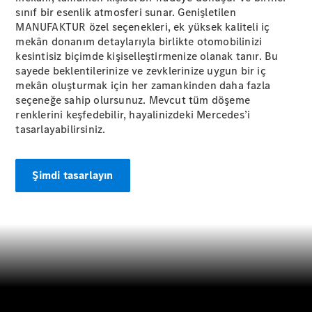
sınıf bir esenlik atmosferi sunar. Genişletilen
Tüm Estate
MANUFAKTUR özel seçenekleri, ek yüksek kaliteli iç
CLA
mekân donanım detaylarıyla birlikte otomobilinizi
Shooting
kesintisiz biçimde kişiselleştirmenize olanak tanır. Bu
Brake
sayede beklentilerinize ve zevklerinize uygun bir iç
C-Serisi
mekân oluşturmak için her zamankinden daha fazla
Estate
seçeneğe sahip olursunuz. Mevcut tüm döşeme
C-Serisi All-
renklerini keşfedebilir, hayalinizdeki Mercedes’i
Terrain
tasarlayabilirsiniz.
Aracını
Şimdi tasarlayın
Tasarla
Test Sürüşü
Online
Store
Kompakt