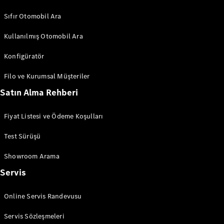
V-Serisi
Sıfır Otomobil Ara
Aracını
Kullanılmış Otomobil Ara
Tasarla
Test Sürüşü
Konfigüratör
Online
Store
Filo ve Kurumsal Müşteriler
Satın Alma Rehberi
Hafif Ticari Araçlar
Fiyat Listesi ve Ödeme Koşulları
Aracını Tasarla
Test Sürüşü
Test Sürüşü
Online Store
Showroom Arama
Servis
Online Servis Randevusu
Servis Sözleşmeleri