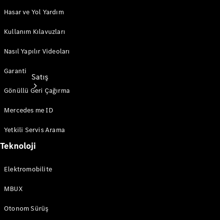
Hasar ve Yol Yardım
Kullanım Kılavuzları
Nasıl Yapılır Videoları
Garanti
Satış
Gönüllü Geri Çağırma
Mercedes me ID
Yetkili Servis Arama
Teknoloji
Sıfır
Otomobil
Elektromobilite
Ara
Sertifikalı
MBUX
Kullanılmış
Otomobil
Otonom Sürüş
Ara