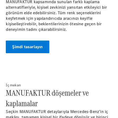
GLB
MANUFAKTUR kapsamında sunulan farklı kaplama
Yeni
GLC
alternatifleriyle, kişisel zevkinizi yansıtan etkileyici bir
Elektrik
GLC
görünüm elde edebilirsiniz. Tüm renk seçeneklerini
GLC Coupé
keşfetmek için yapılandırıcıda aracınızı keyifle
GLE
kişiselleştirebilir, beklentilerinizin ötesine geçen bir
GLE Coupé
deneyimin tadını
çıkarabilirsiniz.
G-
Elektrik
Serisi
G-Serisi
Şimdi tasarlayın
Aracını
Tasarla
Test Sürüşü
Online
Store
İç mekan
Estate
MANUFAKTUR döşemeler ve
kaplamalar
Seçkin MANUFAKTUR detaylarıyla Mercedes-Benz’in iç
mekânı, tamamen kişisel bir ifadeye dönüşür ve birinci