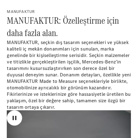
Plug-in Hibrit modeller
MANUFAKTUR
MANUFAKTUR: Özelleştirme için
Sedan
daha fazla alan.
MANUFAKTUR, seçkin dış tasarım seçenekleri ve yüksek
kaliteli iç mekân donanımları için sunulan, marka
genelinde bir kişiselleştirme serisidir. Seçkin malzemeler
ve titizlikle gerçekleştirilen işçilik, Mercedes-Benz’in
Tüm Sedan
tasarımını kusursuzlaştırırken son derece özel bir
CLA
Elektrik
duyusal deneyim sunar. Donanım detayları, özellikle yeni
CLA
MANUFAKTUR Made to Measure seçenekleriyle birlikte,
C-Serisi
otomobilinize ayrıcalıklı bir görünüm kazandırır.
C-
Fikirlerinize ve isteklerinize göre hassasiyetle üretilen bu
Yeni
Elektrik
Serisi
yaklaşım, özel bir değere sahip, tamamen size özgü bir
EQE
Elektrik
tasarım ortaya çıkarır.
E-Serisi
S-
Yeni
Serisi
Mercedes-
Maybach
Yeni