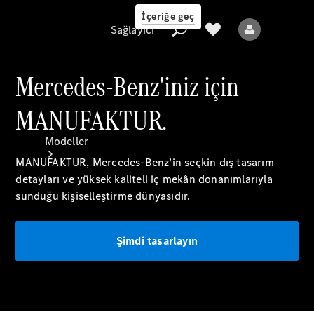
İçeriğe geç
Sağlayıcı
Mercedes-Benz'iniz için
MANUFAKTUR.
Sağlayıcı
Modeller
MANUFAKTUR, Mercedes-Benz’in seçkin dış tasarım
detayları ve yüksek kaliteli iç mekân donanımlarıyla
sunduğu kişiselleştirme dünyasıdır.
Şimdi tasarlayın
Tüm Modeller
Yeni Modeller
Elektrikli modeller