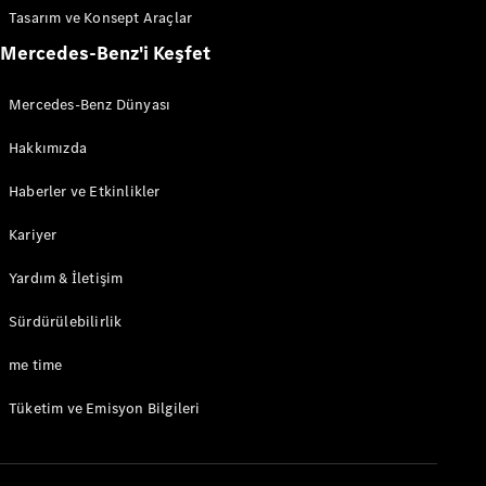
Tasarım ve Konsept Araçlar
Mercedes-Benz'i Keşfet
Güncel
Kampanyalar
Filo ve
Mercedes-Benz Dünyası
Kurumsal
Müşteriler
Hakkımızda
Mercedes-
Benz
Haberler ve Etkinlikler
Certified
Hakkında
Kariyer
Fiyat Listesi
Yardım & İletişim
ve Ödeme
Koşulları
Sürdürülebilirlik
Aracını
me time
Tasarla
Test Sürüşü
Tüketim ve Emisyon Bilgileri
Dijital