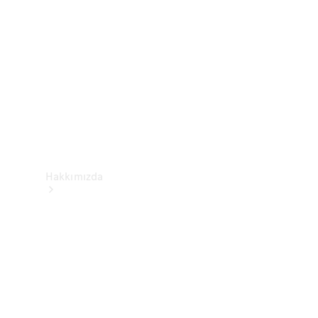
Yardım &
İletişim
Hakkımızda
Mercedes-
Benz