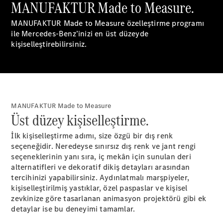
MANUFAKTUR Made to Measure.
A-Serisi
MANUFAKTUR Made to Measure özelleştirme programı
Hatchback
ile Mercedes-Benz’inizi en üst düzeyde
kişiselleştirebilirsiniz.
Aracını
Tasarla
Test Sürüşü
Online
Store
Coupé
MANUFAKTUR Made to Measure
Üst düzey kişiselleştirme.
İlk kişiselleştirme adımı, size özgü bir dış renk
seçeneğidir. Neredeyse sınırsız dış renk ve jant rengi
seçeneklerinin yanı sıra, iç mekân için sunulan deri
alternatifleri ve dekoratif dikiş detayları arasından
tercihinizi yapabilirsiniz. Aydınlatmalı marşpiyeler,
Tüm Coupé
kişiselleştirilmiş yastıklar, özel paspaslar ve kişisel
CLE Coupé
zevkinize göre tasarlanan animasyon projektörü gibi ek
Mercedes-
detaylar ise bu deneyimi tamamlar.
AMG GT
Coupé