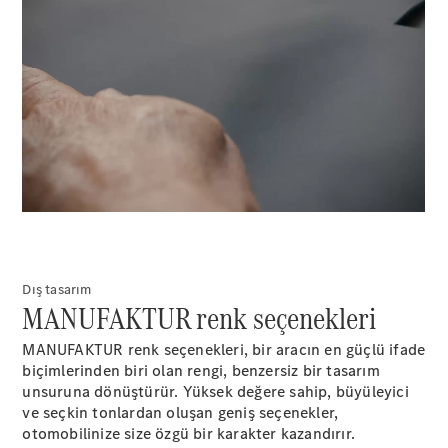
S-Serisi
Aracını
Tasarla
Test Sürüşü
00:00 / 00:00
Online
Store
SUV & Geländewagen
Dış tasarım
MANUFAKTUR renk seçenekleri
Tüm SUV
MANUFAKTUR renk seçenekleri, bir aracın en güçlü ifade
EQA
biçimlerinden biri olan rengi, benzersiz bir tasarım
Elektrik
GLA
unsuruna dönüştürür. Yüksek değere sahip, büyüleyici
GLA
ve seçkin tonlardan oluşan geniş seçenekler,
Yeni
Elektrik
GLB
otomobilinize size özgü bir karakter kazandırır.
Yeni
Elektrik