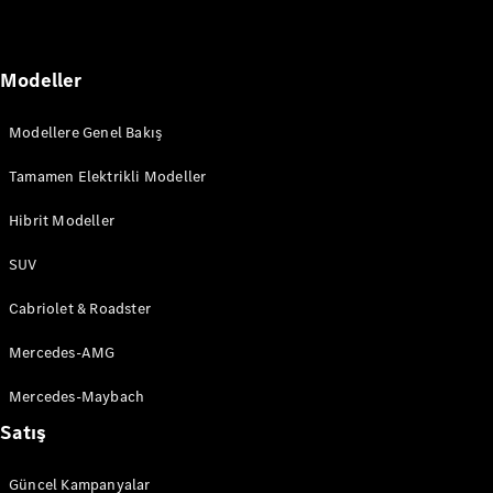
Mercedes-
AMG SL
Roadster
Modeller
Mercedes-
Maybach SL
Modellere Genel Bakış
Monogram
Series
Tamamen Elektrikli Modeller
Aracını
Hibrit Modeller
Tasarla
Test Sürüşü
SUV
Online
Cabriolet & Roadster
Store
MPVs
Mercedes-AMG
Mercedes-Maybach
Satış
Güncel Kampanyalar