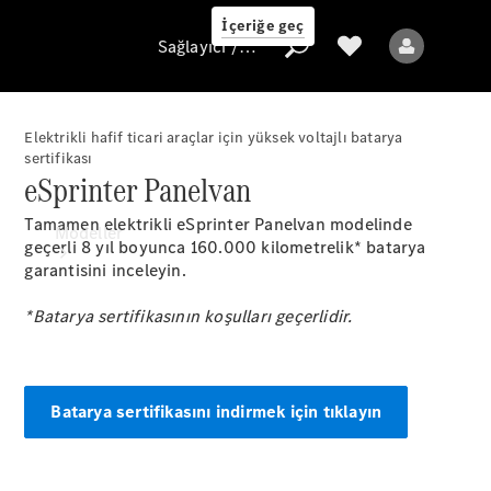
İçeriğe geç
Sağlayıcı / Veri koruması
Elektrikli hafif ticari araçlar için yüksek voltajlı batarya
sertifikası
eSprinter Panelvan
Sağlayıcı / Veri
koruması
Tamamen elektrikli eSprinter Panelvan modelinde
Modeller
geçerli 8 yıl boyunca 160.000 kilometrelik* batarya
garantisini inceleyin.
*Batarya sertifikasının koşulları geçerlidir.
Tüm Modeller
Batarya sertifikasını indirmek için tıklayın
Elektrikli modeller