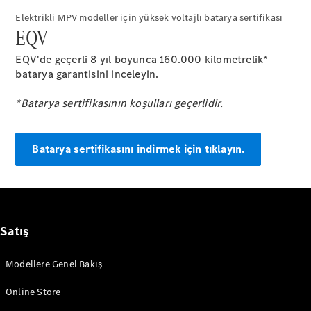
Elektrikli MPV modeller için yüksek voltajlı batarya sertifikası
Sprinter
EQV
EQV'de geçerli 8 yıl boyunca 160.000 kilometrelik*
batarya garantisini inceleyin.
*Batarya sertifikasının koşulları geçerlidir.
Tüm
Sprinterler
Batarya sertifikasını indirmek için tıklayın.
Sprinter
Panelvan
Sprinter
Minibüs
Sprinter
Şasi
Satış
Konfigüratör
Modellere Genel Bakış
Test Sürüşü
Online
Online Store
Store