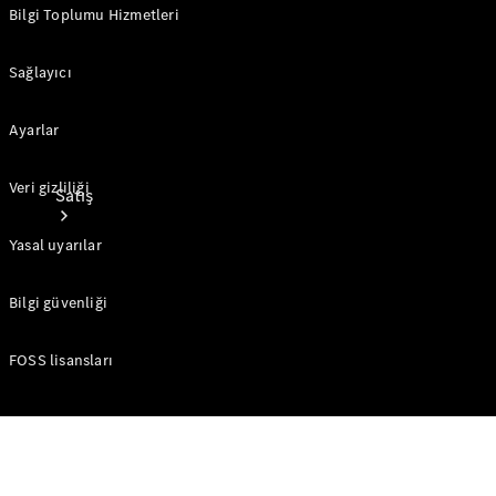
Bilgi Toplumu Hizmetleri
Sağlayıcı
Ayarlar
Veri gizliliği
Satış
Yasal uyarılar
Bilgi güvenliği
FOSS lisansları
Sıfır Araç
Ara
Sertifikalı
Kullanılmış
Araçlar