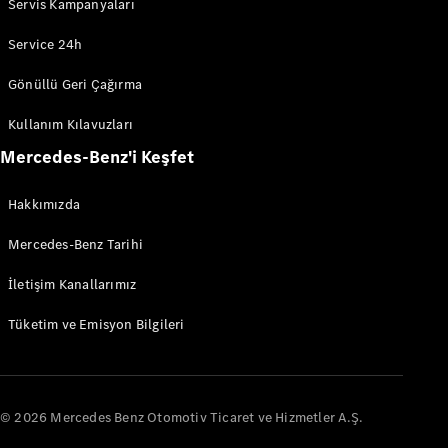
Servis Kampanyaları
Service 24h
eSprinter
Gönüllü Geri Çağırma
Elektrik
Panelvan
Kullanım Kılavuzları
Konfigüratör
Mercedes-Benz'i Keşfet
Test Sürüşü
Online
Hakkımızda
Store
Mercedes-Benz Tarihi
Otomobil
İletişim Kanallarımız
Konfigüratör
Tüketim ve Emisyon Bilgileri
Test Sürüşü
Online Store
© 2026 Mercedes Benz Otomotiv Ticaret ve Hizmetler A.Ş.