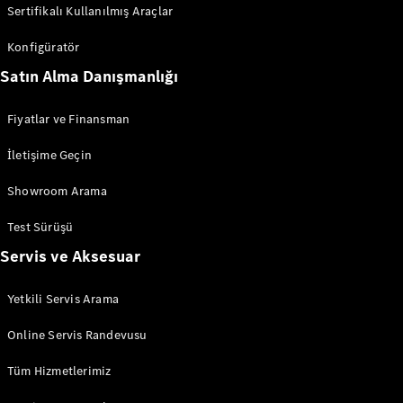
Sertifikalı Kullanılmış Araçlar
Vito
Konfigüratör
Satın Alma Danışmanlığı
Fiyatlar ve Finansman
Tüm Vitos
İletişime Geçin
Vito
Panelvan
Showroom Arama
Vito Mixto
Vito Tourer
Test Sürüşü
Servis ve Aksesuar
Konfigüratör
Test Sürüşü
Yetkili Servis Arama
Online
Store
Online Servis Randevusu
eSprinter
Tüm Hizmetlerimiz