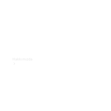
Kullanım
Kılavuzları
Hakkımızda
Sürdürülebilirlik
Elektromobilite
Mercedes-