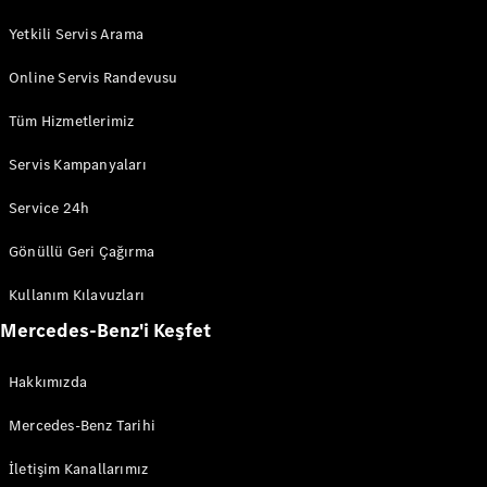
Vito
Yetkili Servis Arama
Online Servis Randevusu
Tüm Hizmetlerimiz
Servis Kampanyaları
Tüm Vitos
Vito
Service 24h
Panelvan
Vito Mixto
Gönüllü Geri Çağırma
Vito Tourer
Kullanım Kılavuzları
Konfigüratör
Mercedes-Benz'i Keşfet
Test Sürüşü
Online
Hakkımızda
Store
eSprinter
Mercedes-Benz Tarihi
İletişim Kanallarımız