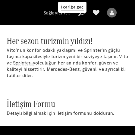
İçeriğe geç
Sağlayıcı / Veri koruması
Her sezon turizmin yıldızı!
Vito’nun konfor odaklı yaklaşımı ve Sprinter’ın güçlü
Sağlayıcı / Veri
taşıma kapasitesiyle turizm yeni bir seviyeye taşınır. Vito
koruması
ve Sprinter, yolculuğun her anında konfor, güven ve
Modeller
kaliteyi hissettirir. Mercedes-Benz, güvenli ve ayrıcalıklı
tatiller diler.
İletişim Formu
Tüm Modeller
Detaylı bilgi almak için iletişim formunu doldurun.
Elektrikli modeller