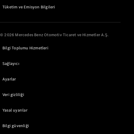
Tüketim ve Emisyon Bilgileri
eSprinter
Elektrik
Panelvan
© 2026 Mercedes Benz Otomotiv Ticaret ve Hizmetler A.Ş.
Konfigüratör
Bilgi Toplumu Hizmetleri
Test Sürüşü
Online
Sağlayıcı
Store
Ayarlar
Otomobil
Veri gizliliği
Konfigüratör
Test Sürüşü
Online Store
Yasal uyarılar
Bilgi güvenliği