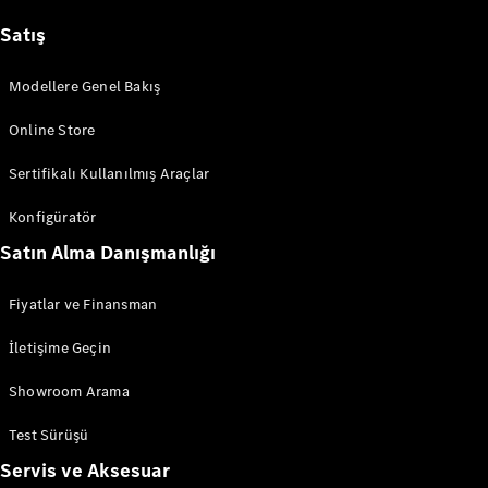
Satış
Sprinter
Modellere Genel Bakış
Online Store
Sertifikalı Kullanılmış Araçlar
Tüm
Sprinterler
Konfigüratör
Sprinter
Satın Alma Danışmanlığı
Panelvan
Sprinter
Fiyatlar ve Finansman
Minibüs
Sprinter
İletişime Geçin
Şasi
Showroom Arama
Konfigüratör
Test Sürüşü
Test Sürüşü
Online
Servis ve Aksesuar
Store