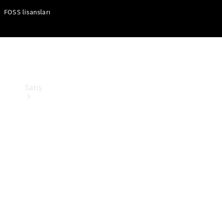
FOSS lisansları
Satış
Sıfır Araç
Ara
Sertifikalı
Kullanılmış
Araçlar