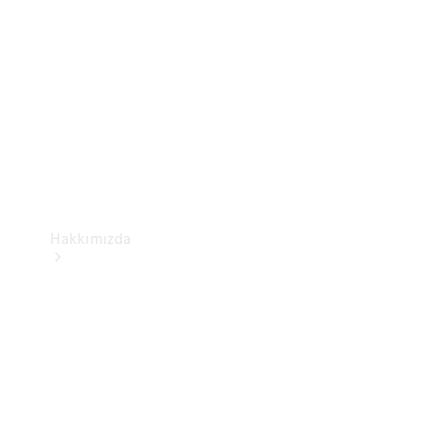
Kullanım
Kılavuzları
Hakkımızda
Sürdürülebilirlik
Elektromobilite
Mercedes-