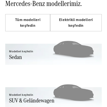
Mercedes-Benz modellerimiz.
GLC
Elektrik
GLC
GLC Coupé
GLE
Tüm modelleri
Elektrikli modelleri
GLE Coupé
keşfedin
keşfedin
G-
Elektrik
Serisi
G-Serisi
Aracını
Modelleri keşfedin
Tasarla
Sedan
Test Sürüşü
Online
Store
Estate
Modelleri keşfedin
SUV & Geländewagen