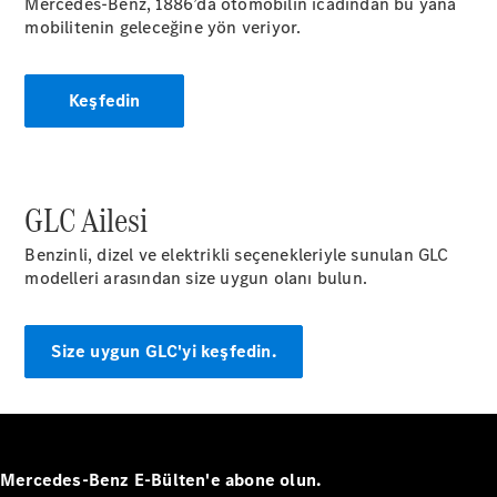
Mercedes-Benz, 1886’da otomobilin icadından bu yana
AMG SL
mobilitenin geleceğine yön veriyor.
Roadster
Mercedes-
Maybach SL
Keşfedin
Monogram
Series
Aracını
GLC Ailesi
Tasarla
Test Sürüşü
Benzinli, dizel ve elektrikli seçenekleriyle sunulan GLC
Online
modelleri arasından size uygun olanı bulun.
Store
MPVs
Size uygun GLC'yi keşfedin.
V-Serisi
Mercedes-Benz E-Bülten'e abone olun.