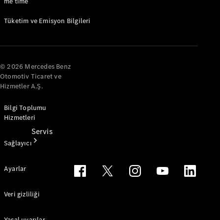
me time
Mercedes-
Benz
Tüketim ve Emisyon Bilgileri
Collection
© 2026 Mercedes Benz
Otomotiv Ticaret ve
Hizmetler A.Ş.
Bilgi Toplumu
Hizmetleri
Servis
Sağlayıcı
Ayarlar
Veri gizliliği
Tüm
Yasal uyarılar