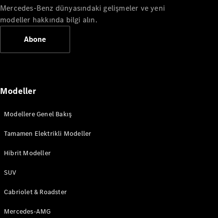
Mercedes-Benz dünyasındaki gelişmeler ve yeni
Aracını
modeller hakkında bilgi alın.
Tasarla
Test Sürüşü
Abone
Online
Store
Hafif Ticari Araçlar
Modeller
Aracını Tasarla
Modellere Genel Bakış
Test Sürüşü
Online Store
Tamamen Elektrikli Modeller
Hibrit Modeller
SUV
Cabriolet & Roadster
Mercedes-AMG