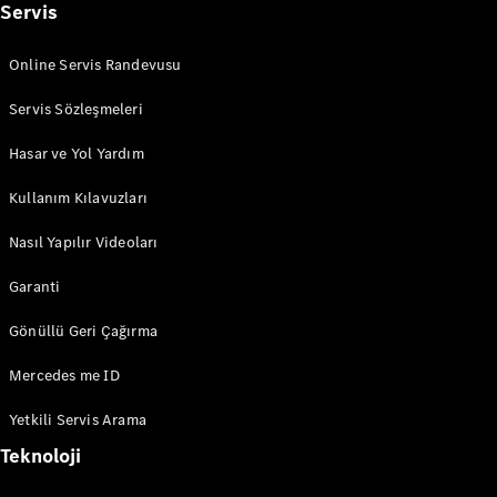
Servis
Güncel
Kampanyalar
Online Servis Randevusu
Filo ve
Kurumsal
Servis Sözleşmeleri
Müşteriler
Mercedes-
Hasar ve Yol Yardım
Benz
Certified
Kullanım Kılavuzları
Hakkında
Fiyat Listesi
Nasıl Yapılır Videoları
ve Ödeme
Garanti
Koşulları
Gönüllü Geri Çağırma
Aracını
Tasarla
Mercedes me ID
Test Sürüşü
Yetkili Servis Arama
Teknoloji
Dijital
Ekstralar