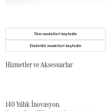
AMG GT
Elektrik
4-Kapı
Coupé
Aracını
Tasarla
Tüm modelleri keşfedin
Test Sürüşü
Online
Elektrikli modelleri keşfedin
Store
Cabriolet/Roadster
Hizmetler ve Aksesuarlar
Tüm
Cabriolet/Roadster
CLE
140 Yıllık İnovasyon.
Cabriolet
Mercedes-