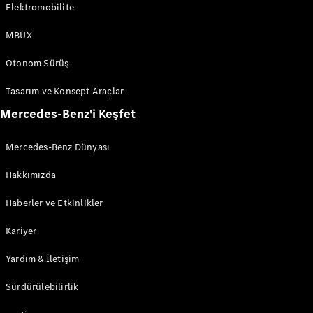
Servis
Elektromobilite
Sözleşmeleri
Yedek
MBUX
Parça &
Aksesuar
Otonom Sürüş
Tasarım ve Konsept Araçlar
Mercedes-Benz'i Keşfet
Mercedes-Benz Dünyası
Hakkımızda
Haberler ve Etkinlikler
Lastikler ve
Jantlar
Kariyer
Araç
Aksesuarları
Yardım & İletişim
Şarj
Ekipmanları
Sürdürülebilirlik
Araç Bakım
Ürünleri