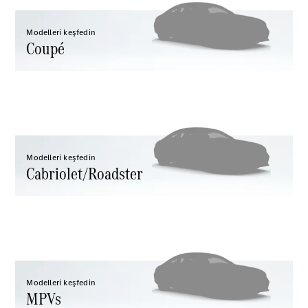
A-Serisi
Hatchback
Modelleri keşfedin
Coupé
Aracını
Tasarla
Test Sürüşü
Online
Store
Coupé
Modelleri keşfedin
Cabriolet/Roadster
Tüm Coupé
CLE Coupé
Mercedes-
AMG GT
Modelleri keşfedin
Coupé
MPVs
Mercedes-