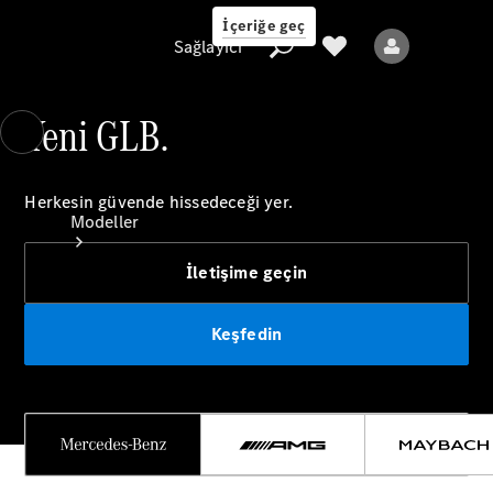
İçeriğe geç
Sağlayıcı
Yeni GLB.
Sağlayıcı
Herkesin güvende hissedeceği yer.
Modeller
İletişime geçin
Keşfedin
Tüm Modeller
Yeni Modeller
Elektrikli modeller