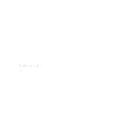
İletişim
Hakkımızda
Mercedes-
Benz
Hakkında