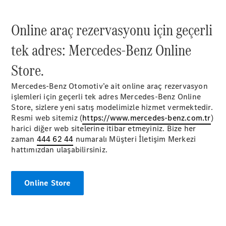
Aracını
Online araç rezervasyonu için geçerli
Tasarla
tek adres: Mercedes-Benz Online
Test Sürüşü
Online
Store.
Store
SUV & Geländewagen
Mercedes-Benz Otomotiv’e ait online araç rezervasyon
işlemleri için geçerli tek adres Mercedes-Benz Online
Store, sizlere yeni satış modelimizle hizmet vermektedir.
Resmi web sitemiz (
https://www.mercedes-benz.com.tr
)
harici diğer web sitelerine itibar etmeyiniz. Bize her
zaman
444 62 44
numaralı Müşteri İletişim Merkezi
hattımızdan ulaşabilirsiniz.
Tüm SUV
EQA
Elektrik
Online Store
GLA
GLA
Yeni
Elektrik
GLB
Elektrik
GLB