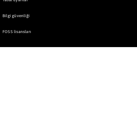
Hizmetler
Online
Servis
Bilgi güvenliği
Randevusu
Servis
FOSS lisansları
Kampanyaları
Bakım,
Onarım ve
Garanti
Hasar & Yol
Yardım
Şarj
Çözümleri
Mercedes-
Benz
Uygulaması
Kullanım
Kılavuzları
Yardım &