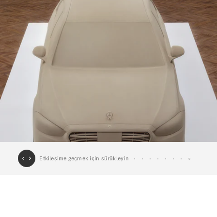
GLC
Elektrik
GLC
GLC Coupé
GLE
GLE Coupé
G-
Elektrik
Serisi
G-Serisi
Aracını
Tasarla
Test Sürüşü
Online
Store
Estate