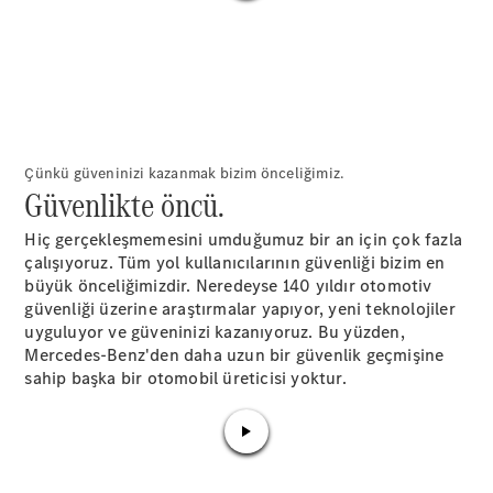
A-Serisi
Hatchback
Aracını
Tasarla
Test Sürüşü
Online
Çünkü güveninizi kazanmak bizim önceliğimiz.
Store
Güvenlikte öncü.​
Coupé
Hiç gerçekleşmemesini umduğumuz bir an için çok fazla
çalışıyoruz. Tüm yol kullanıcılarının güvenliği bizim en
büyük önceliğimizdir. Neredeyse 140 yıldır otomotiv
güvenliği üzerine araştırmalar yapıyor, yeni teknolojiler
uyguluyor ve güveninizi kazanıyoruz. Bu yüzden,
Mercedes-Benz'den daha uzun bir güvenlik geçmişine
Tüm Coupé
sahip başka bir otomobil üreticisi yoktur.
CLE Coupé
Mercedes-
AMG GT
Coupé
Mercedes-