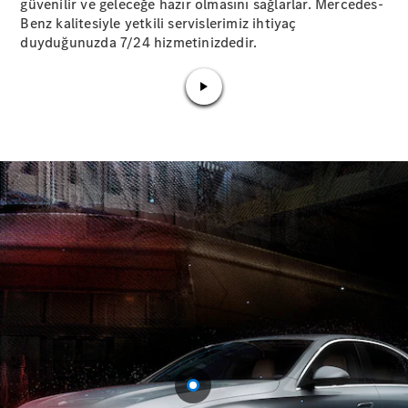
güvenilir ve geleceğe hazır olmasını sağlarlar. Mercedes-
Benz kalitesiyle yetkili servislerimiz ihtiyaç
Aracını
duyduğunuzda 7/24 hizmetinizdedir.​
Tasarla
Test Sürüşü
Online
Store
Hafif Ticari Araçlar
Aracını Tasarla
Test Sürüşü
Online Store