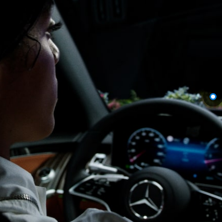
Servis
Sözleşmeleri
Yedek
Parça &
Aksesuar
Lastikler ve
Jantlar
Araç
Aksesuarları
Şarj
Ekipmanları
Araç Bakım
Ürünleri