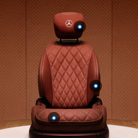
Plug-in Hibrit modeller
Sedan
Tüm Sedan
CLA
Elektrik
CLA
C-Serisi
C-
Yeni
Elektrik
Serisi
EQE
Elektrik
E-Serisi
S-Serisi
Mercedes-
Maybach
Yeni
S-Serisi