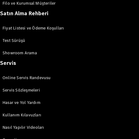
Filo ve Kurumsal Müşteriler
Satın Alma Rehberi
Fiyat Listesi ve Ödeme Koşulları
Test Sürüşü
Showroom Arama
Mercedes-
Servis
Benz
Dünyası
Online Servis Randevusu
Mercedes-
AMG
Servis Sözleşmeleri
Mercedes-
Maybach
Hasar ve Yol Yardım
140 Yıllık
İnovasyon
Kullanım Kılavuzları
Mercedes-
Benz
Nasıl Yapılır Videoları
Otomotiv
Türkiye