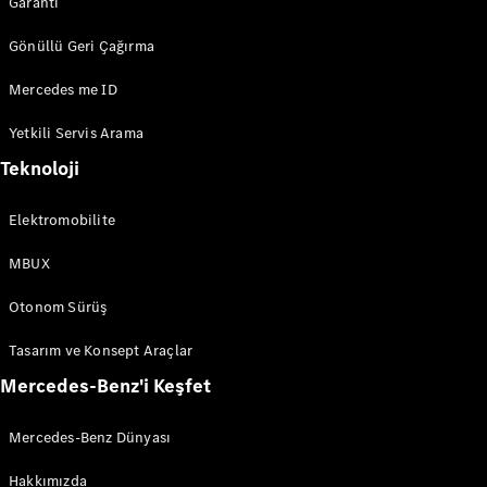
Garanti
Gönüllü Geri Çağırma
Mercedes me ID
Yetkili Servis Arama
Teknoloji
Elektromobilite
Hakkımızda
MBUX
İletişim
Kanallarımız
Otonom Sürüş
Kariyer
Duyurular
Tasarım ve Konsept Araçlar
Showroom
Mercedes-Benz'i Keşfet
Arama
Mercedes-Benz Dünyası
Teknoloji
ve
Hakkımızda