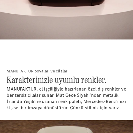
Aracını
Tasarla
Test Sürüşü
Online
Store
SUV & Geländewagen
MANUFAKTUR boyaları ve cilaları
Karakterinizle uyumlu renkler.
MANUFAKTUR, el işçiliğiyle hazırlanan özel dış renkler ve
benzersiz cilalar sunar. Mat Gece Siyahı’ndan metalik
Tüm SUV
İrlanda Yeşili’ne uzanan renk paleti, Mercedes-Benz’inizi
EQA
Elektrik
kişisel bir imzaya dönüştürür. Çünkü stiliniz için varız.
GLA
GLA
Yeni
Elektrik
GLB
Elektrik
GLB