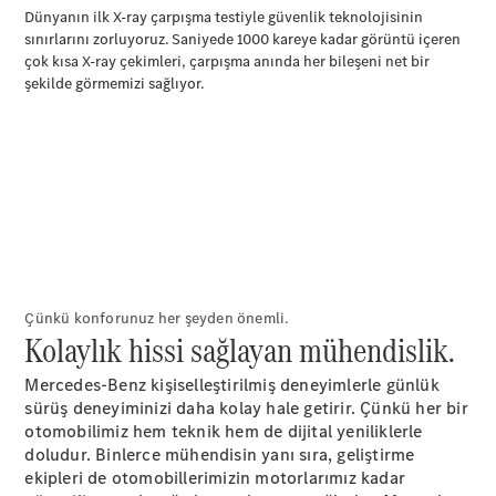
AMG SL
Roadster
Mercedes-
Maybach SL
Monogram
Series
Aracını
Tasarla
Test Sürüşü
Online
Store
MPVs
Çünkü konforunuz her şeyden önemli.
Kolaylık hissi sağlayan mühendislik.
Mercedes-Benz kişiselleştirilmiş deneyimlerle günlük
sürüş deneyiminizi daha kolay hale getirir. Çünkü her bir
otomobilimiz hem teknik hem de dijital yeniliklerle
doludur. Binlerce mühendisin yanı sıra, geliştirme
V-Serisi
ekipleri de otomobillerimizin motorlarımız kadar