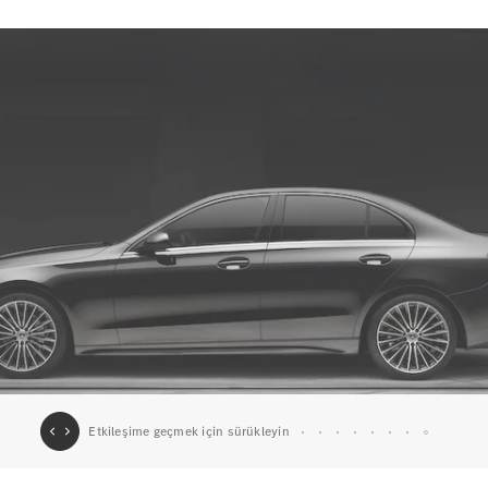
AMG GT
Elektrik
4-Kapı
Coupé
Aracını
Tasarla
Test Sürüşü
Online
Store
Cabriolet/Roadster
Tüm
Cabriolet/Roadster
CLE
Cabriolet
Mercedes-