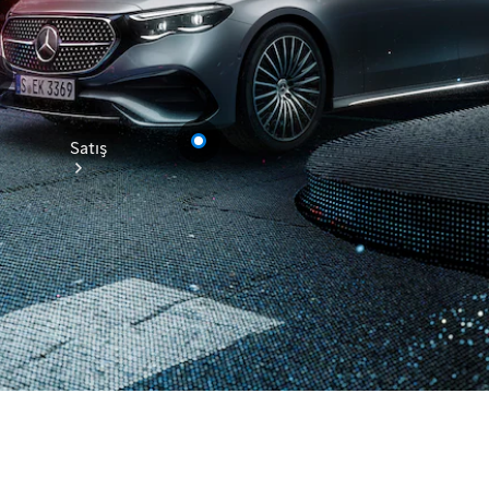
Satış
Sıfır
Otomobil
Ara
Sertifikalı
Kullanılmış
Otomobil
Ara