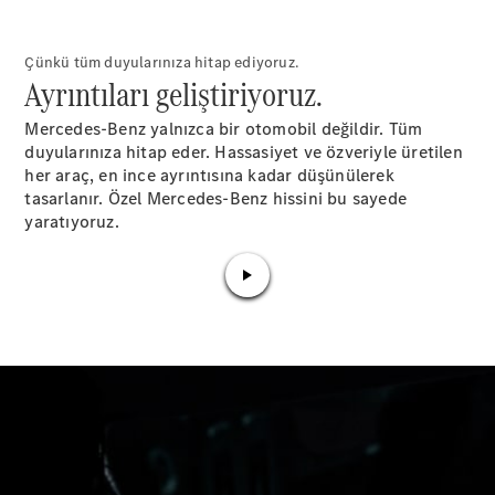
Güncel
Kampanyalar
Çünkü tüm duyularınıza hitap ediyoruz.
Filo ve
Ayrıntıları geliştiriyoruz.​
Kurumsal
Müşteriler
Mercedes-Benz yalnızca bir otomobil değildir. Tüm
Mercedes-
duyularınıza hitap eder. Hassasiyet ve özveriyle üretilen
Benz
her araç, en ince ayrıntısına kadar düşünülerek
Certified
tasarlanır. Özel Mercedes-Benz hissini bu sayede
Hakkında
yaratıyoruz.​
Fiyat Listesi
ve Ödeme
Koşulları
Aracını
Tasarla
Test Sürüşü
Dijital
Ekstralar