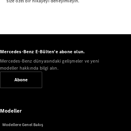
Hizmetler
size özel bir hikayeyi deneyimleyin.​
Online
Servis
Randevusu
Servis
Kampanyaları
Bakım,
Mercedes-Benz E-Bülten'e abone olun.
Onarım ve
Garanti
Mercedes-Benz dünyasındaki gelişmeler ve yeni
Hasar & Yol
modeller hakkında bilgi alın.
Yardım
Abone
Şarj
Çözümleri
Mercedes-
Benz
Modeller
Uygulaması
Kullanım
Kılavuzları
Modellere Genel Bakış
Yardım &