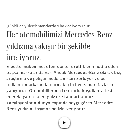
Tüm Estate
CLA
Shooting
Brake
Çünkü en yüksek standartları hak ediyorsunuz.
C-Serisi
Her otomobilimizi Mercedes-Benz
Estate
C-Serisi All-
yıldızına yakışır bir şekilde
Terrain
üretiyoruz.​
Aracını
Elbette mükemmel otomobiller ürettiklerini iddia eden
Tasarla
başka markalar da var. Ancak Mercedes-Benz olarak biz,
Test Sürüşü
araştırma ve geliştirmede sınırları zorluyor ve bu
Online
iddiamızın arkasında durmak için her zaman fazlasını
Store
yapıyoruz. Otomobillerimizi en zorlu koşullarda test
Kompakt
ederek, yalnızca en yüksek standartlarımızı
karşılayanların dünya çapında saygı gören Mercedes-
Benz yıldızını taşımasına izin veriyoruz.