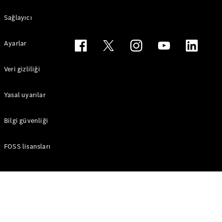
Mercedes
Sağlayıcı
Ayarlar
Veri gizliliği
She's
Yasal uyarılar
Mercedes
Hakkında
Bilgi güvenliği
She's
Mentoring
FOSS lisansları
Programı
me time