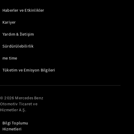
İnovasyon
Haberler ve Etkinlikler
Kariyer
Yardım & İletişim
Sürdürülebilirlik
me time
Otonom
Tüketim ve Emisyon Bilgileri
Sürüş
MBUX
Sihirli Garaj
Tasarım ve
Konsept
© 2026 Mercedes Benz
Araçlar
Otomotiv Ticaret ve
Elektromobilite
Hizmetler A.Ş.
Sürdürülebilirlik
Bilgi Toplumu
Hizmetleri
She's