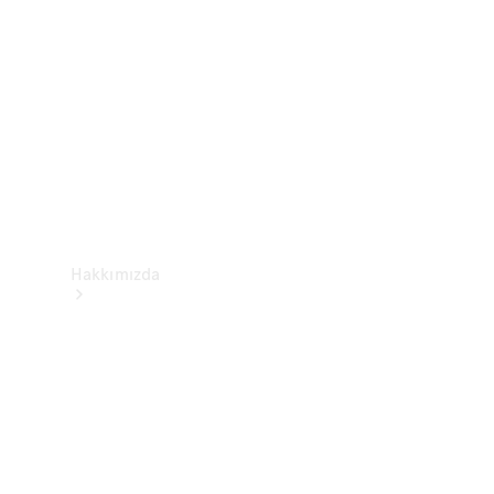
Yardım &
İletişim
Hakkımızda
Mercedes-
Benz