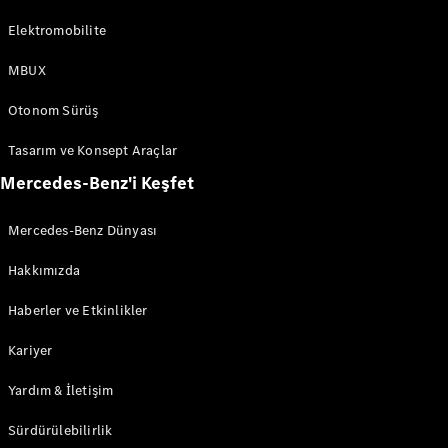
Tüm Estate
Elektromobilite
CLA
MBUX
Shooting
Brake
Otonom Sürüş
C-Serisi
Estate
Tasarım ve Konsept Araçlar
C-Serisi All-
Terrain
Mercedes-Benz'i Keşfet
Mercedes-Benz Dünyası
Aracını
Tasarla
Hakkımızda
Test Sürüşü
Online
Haberler ve Etkinlikler
Store
Kompakt
Kariyer
Yardım & İletişim
Sürdürülebilirlik