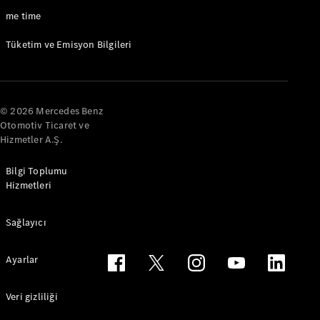
me time
A-Serisi
Hatchback
Tüketim ve Emisyon Bilgileri
Aracını
Tasarla
Test Sürüşü
© 2026 Mercedes Benz
Online
Otomotiv Ticaret ve
Store
Hizmetler A.Ş.
Coupé
Bilgi Toplumu
Hizmetleri
Sağlayıcı
Tüm Coupé
Ayarlar
CLE Coupé
Mercedes-
Veri gizliliği
AMG GT
Coupé