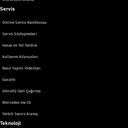
GLB
Yeni
GLC
Servis
Elektrik
GLC
GLC Coupé
Online Servis Randevusu
GLE
GLE Coupé
Servis Sözleşmeleri
G-
Elektrik
Serisi
Hasar ve Yol Yardım
G-Serisi
Kullanım Kılavuzları
Aracını
Nasıl Yapılır Videoları
Tasarla
Test Sürüşü
Garanti
Online
Store
Gönüllü Geri Çağırma
Estate
Mercedes me ID
Yetkili Servis Arama
Teknoloji