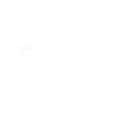
Satış
Sıfır
Otomobil
Ara
Sertifikalı
Kullanılmış
Otomobil
Ara