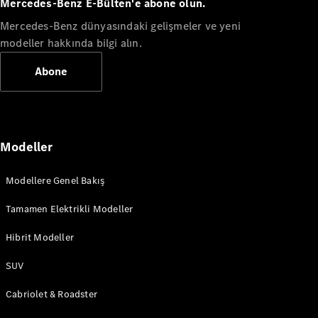
Mercedes-Benz E-Bülten'e abone olun.
Plug-in Hibrit modeller
Mercedes-Benz dünyasındaki gelişmeler ve yeni
modeller hakkında bilgi alın.
Sedan
Abone
Modeller
Tüm Sedan
CLA
Elektrik
CLA
Modellere Genel Bakış
C-Serisi
C-
Tamamen Elektrikli Modeller
Yeni
Elektrik
Serisi
Hibrit Modeller
EQE
Elektrik
E-Serisi
SUV
S-
Yeni
Serisi
Cabriolet & Roadster
Mercedes-
Maybach
Yeni