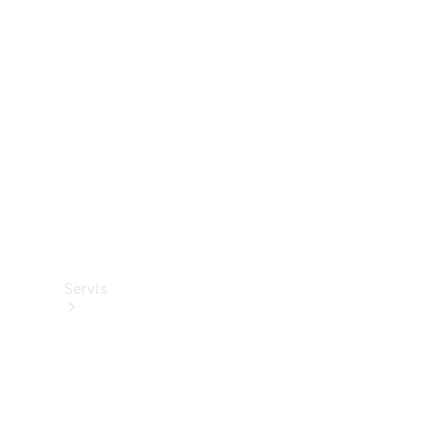
Ürünleri
Mercedes-
Benz
Collection
Servis