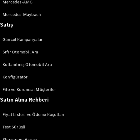
Mercedes-AMG
S-Serisi
Mercedes-Maybach
Aracını
Satış
Tasarla
Test Sürüşü
Güncel Kampanyalar
Online
Store
Sıfır Otomobil Ara
SUV & Geländewagen
Kullanılmış Otomobil Ara
Konfigüratör
Filo ve Kurumsal Müşteriler
Satın Alma Rehberi
Tüm SUV
Fiyat Listesi ve Ödeme Koşulları
EQA
Elektrik
GLA
Test Sürüşü
GLA
Yeni
Elektrik
GLB
Yeni
Elektrik
Showroom Arama