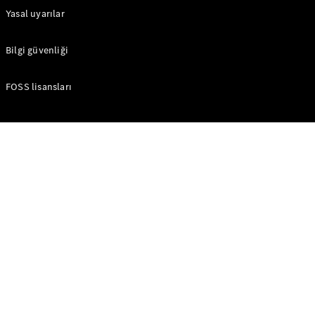
Mercedes-
Yasal uyarılar
AMG GT
Elektrik
4-Kapı
Bilgi güvenliği
Coupé
FOSS lisansları
Aracını
Tasarla
Test Sürüşü
Online
Store
Cabriolet/Roadster
Tüm
Cabriolet/Roadster
CLE
Cabriolet