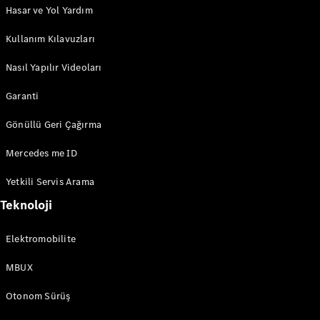
Hasar ve Yol Yardım
AMG SL
Roadster
Kullanım Kılavuzları
Mercedes-
Maybach SL
Nasıl Yapılır Videoları
Monogram
Series
Garanti
Gönüllü Geri Çağırma
Aracını
Tasarla
Mercedes me ID
Test Sürüşü
Online
Yetkili Servis Arama
Store
MPVs
Teknoloji
Elektromobilite
MBUX
Otonom Sürüş
V-Serisi