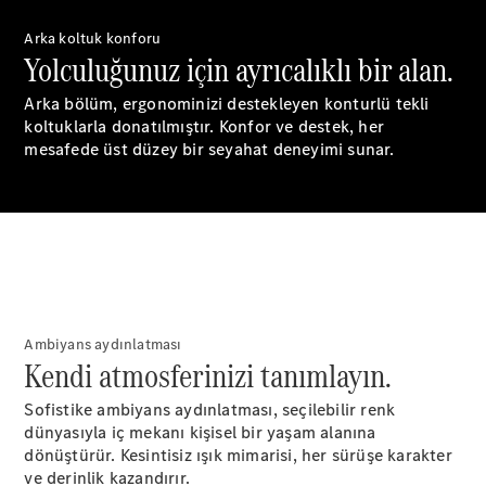
Arka koltuk konforu
Aracını
Yolculuğunuz için ayrıcalıklı bir alan.
Tasarla
Test Sürüşü
Arka bölüm, ergonominizi destekleyen konturlü tekli
Online
koltuklarla donatılmıştır. Konfor ve destek, her
Store
mesafede üst düzey bir seyahat deneyimi sunar.
SUV & Geländewagen
Ambiyans aydınlatması
Tüm SUV
Kendi atmosferinizi tanımlayın.
EQA
Elektrik
GLA
Sofistike ambiyans aydınlatması, seçilebilir renk
GLA
Yeni
Elektrik
dünyasıyla iç mekanı kişisel bir yaşam alanına
GLB
Elektrik
dönüştürür. Kesintisiz ışık mimarisi, her sürüşe karakter
GLB
ve derinlik kazandırır.