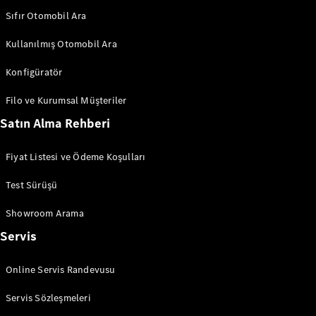
AMG GT
Sıfır Otomobil Ara
Elektrik
4-Kapı
Coupé
Kullanılmış Otomobil Ara
Konfigüratör
Aracını
Tasarla
Filo ve Kurumsal Müşteriler
Test Sürüşü
Satın Alma Rehberi
Online
Store
Cabriolet/Roadster
Fiyat Listesi ve Ödeme Koşulları
Test Sürüşü
Showroom Arama
Servis
Tüm
Cabriolet/Roadster
Online Servis Randevusu
CLE
Servis Sözleşmeleri
Cabriolet
Mercedes-