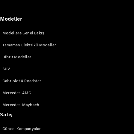
A-Serisi
Hatchback
Modeller
Aracını
Tasarla
Modellere Genel Bakış
Test Sürüşü
Online
Tamamen Elektrikli Modeller
Store
Hibrit Modeller
Coupé
SUV
Cabriolet & Roadster
Mercedes-AMG
Tüm Coupé
Mercedes-Maybach
CLE Coupé
Mercedes-
Satış
AMG GT
Coupé
Güncel Kampanyalar
Mercedes-