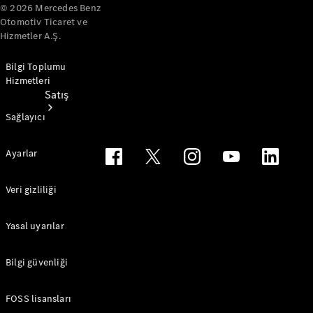
© 2026 Mercedes Benz
Otomotiv Ticaret ve
Hizmetler A.Ş.
Bilgi Toplumu
Hizmetleri
Satış
Sağlayıcı
Ayarlar
Veri gizliliği
Sıfır
Otomobil
Yasal uyarılar
Ara
Sertifikalı
Bilgi güvenliği
Kullanılmış
Otomobil
Ara
FOSS lisansları