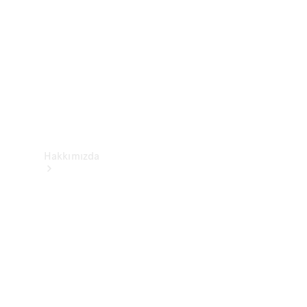
İletişim
Hakkımızda
Mercedes-
Benz
Hakkında