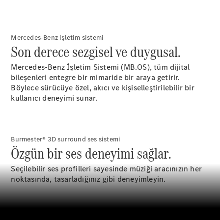
GLC
Elektrik
GLC
GLC Coupé
GLE
Mercedes-Benz işletim sistemi
GLE Coupé
Son derece sezgisel ve duygusal.
G-
Elektrik
Serisi
Mercedes-Benz İşletim Sistemi (MB.OS), tüm dijital
G-Serisi
bileşenleri entegre bir mimaride bir araya getirir.
Böylece sürücüye özel, akıcı ve kişiselleştirilebilir bir
kullanıcı deneyimi sunar.
Aracını
Tasarla
Test Sürüşü
Online
Burmester® 3D surround ses sistemi
Store
Özgün bir ses deneyimi sağlar.
Estate
Seçilebilir ses profilleri sayesinde müziği aracınızın her
noktasında, tasarladığınız gibi deneyimleyin.