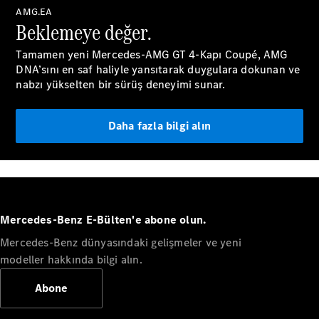
Tüm Estate
AMG.EA
CLA
Beklemeye değer.
Shooting
Brake
Tamamen yeni Mercedes-AMG GT 4-Kapı Coupé, AMG
C-Serisi
DNA’sını en saf haliyle yansıtarak duygulara dokunan ve
Estate
nabzı yükselten bir sürüş deneyimi sunar.
C-Serisi All-
Terrain
Daha fazla bilgi alın
Aracını
Tasarla
Test Sürüşü
Online
Store
Mercedes-Benz E-Bülten'e abone olun.
Kompakt
Mercedes-Benz dünyasındaki gelişmeler ve yeni
modeller hakkında bilgi alın.
Abone