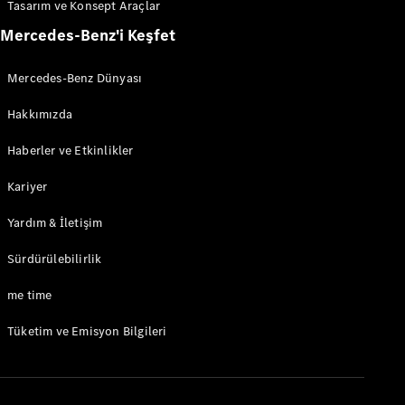
Tasarım ve Konsept Araçlar
Aracını
Mercedes-Benz'i Keşfet
Tasarla
Test Sürüşü
Mercedes-Benz Dünyası
Online
Store
Hakkımızda
Haberler ve Etkinlikler
Hafif Ticari Araçlar
Kariyer
Aracını Tasarla
Test Sürüşü
Yardım & İletişim
Online Store
Sürdürülebilirlik
me time
Tüketim ve Emisyon Bilgileri