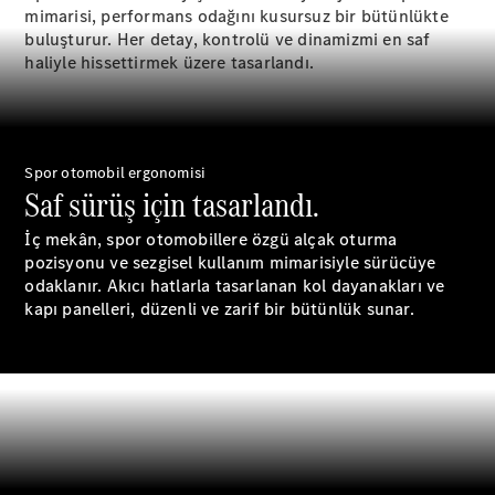
Plug-in Hibrit modeller
mimarisi, performans odağını kusursuz bir bütünlükte
buluşturur. Her detay, kontrolü ve dinamizmi en saf
haliyle hissettirmek üzere tasarlandı.
Sedan
Spor otomobil ergonomisi
Saf sürüş için tasarlandı.
Tüm Sedan
İç mekân, spor otomobillere özgü alçak oturma
CLA
Elektrik
pozisyonu ve sezgisel kullanım mimarisiyle sürücüye
CLA
odaklanır. Akıcı hatlarla tasarlanan kol dayanakları ve
C-Serisi
kapı panelleri, düzenli ve zarif bir bütünlük sunar.
C-
Yeni
Elektrik
Serisi
EQE
Elektrik
E-Serisi
S-Serisi
Mercedes-
Maybach
Yeni
S-Serisi