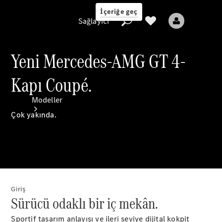
İçeriğe geç
Sağlayıcı
Yeni Mercedes-AMG GT 4-
Kapı Coupé.
Sağlayıcı
Modeller
Çok yakında.
Tüm Modeller
Giriş
Yeni Modeller
Sürücü odaklı bir iç mekân.
Elektrikli modeller
Sportif tasarım anlayışı ve ileri seviye dijital kokpit