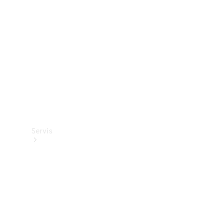
Mercedes-
Benz
Collection
Servis
Tüm