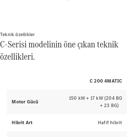
Hizmetler
Online
Servis
Randevusu
Servis
Kampanyaları
Teknik özellikler
C-Serisi modelinin öne çıkan teknik
Bakım,
özellikleri.
Onarım ve
Garanti
Hasar & Yol
Yardım
C 200 4MATIC
Şarj
Çözümleri
150 kW + 17 kW (204 BG
Motor Gücü
Mercedes-
+ 23 BG)
Benz
Uygulaması
Hibrit Art
Hafif hibrit
Kullanım
Kılavuzları
Yardım &