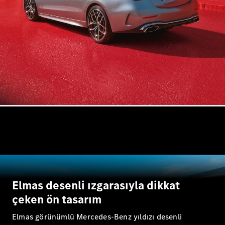
AMG GT
Elektrik
4-Kapı
Coupé
Aracını
Tasarla
Test Sürüşü
Online
Store
Cabriolet/Roadster
Tüm
Elmas desenli ızgarasıyla dikkat
Cabriolet/Roadster
çeken ön tasarım
CLE
Cabriolet
Elmas görünümlü Mercedes-Benz yıldızı desenli
Mercedes-