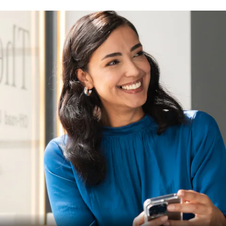
Mercedes-
Benz
Dünyası
Mercedes-
AMG
Mercedes-
Maybach
140 Yıllık
İnovasyon
Mercedes-
Benz
Otomotiv
Türkiye