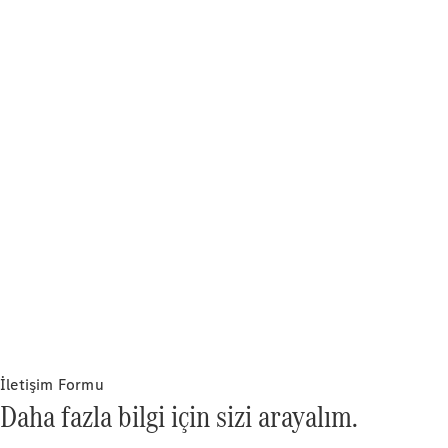
Mercedes
She's
Mercedes
Hakkında
She's
Mentoring
Programı
me time
İletişim Formu
Daha fazla bilgi için sizi arayalım.