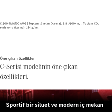
Plug-in Hibrit modeller
Sedan
C 200 4MATIC AMG |
Toplam tüketim (karma): 6,8 l/100km
Toplam CO₂
emisyonu (karma): 154 g/km
Tüm Sedan
CLA
Elektrik
Öne çıkan özellikler
CLA
C-Serisi modelinin öne çıkan
C-Serisi
C-
özellikleri.
Yeni
Elektrik
Serisi
EQE
Elektrik
E-Serisi
S-Serisi
Mercedes-
Sportif bir siluet ve modern iç mekan
Maybach
Yeni
S-Serisi