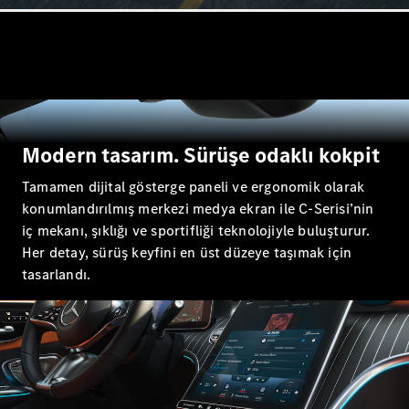
Tüm Estate
CLA
Shooting
Brake
C-Serisi
Estate
C-Serisi All-
Terrain
Modern tasarım. Sürüşe odaklı kokpit
Tamamen dijital gösterge paneli ve ergonomik olarak
Aracını
konumlandırılmış merkezi medya ekran ile C-Serisi’nin
Tasarla
iç mekanı, şıklığı ve sportifliği teknolojiyle buluşturur.
Test Sürüşü
Online
Her detay, sürüş keyfini en üst düzeye taşımak için
Store
tasarlandı.
Kompakt