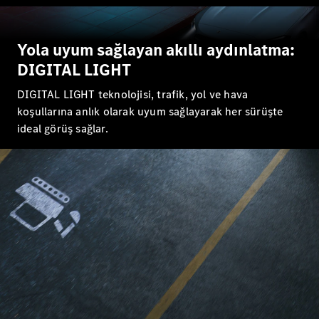
GLC
Elektrik
GLC
GLC Coupé
Yola uyum sağlayan akıllı aydınlatma:
GLE
GLE Coupé
DIGITAL LIGHT
G-
Elektrik
Serisi
DIGITAL LIGHT teknolojisi, trafik, yol ve hava
G-Serisi
koşullarına anlık olarak uyum sağlayarak her sürüşte
ideal görüş sağlar. ​
Aracını
Tasarla
Test Sürüşü
Online
Store
Estate