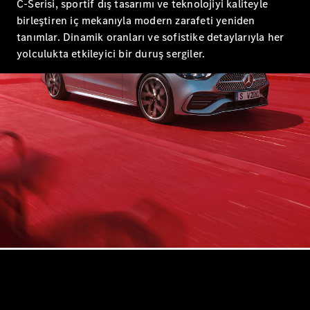
C-Serisi, sportif dış tasarımı ve teknolojiyi kaliteyle
birleştiren iç mekanıyla modern zarafeti yeniden
Aracını
tanımlar. Dinamik oranları ve sofistike detaylarıyla her
Tasarla
yolculukta etkileyici bir duruş sergiler.
Test Sürüşü
Online
Store
SUV & Geländewagen
Tüm SUV
EQA
Elektrik
GLA
GLA
Yeni
Elektrik
GLB
Elektrik
GLB