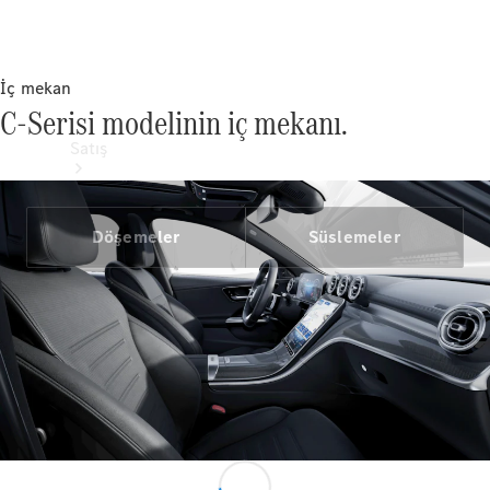
İç mekan
C-Serisi modelinin iç mekanı.
Satış
Döşemeler
Süslemeler
Sıfır
Otomobil
Ara
Sertifikalı
Kullanılmış
Otomobil
Ara