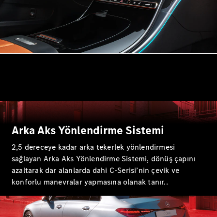
A-Serisi
Hatchback
Aracını
Tasarla
Test Sürüşü
Online
Store
Coupé
Arka Aks Yönlendirme Sistemi
2,5 dereceye kadar arka tekerlek yönlendirmesi
sağlayan Arka Aks Yönlendirme Sistemi, dönüş çapını
Tüm Coupé
azaltarak dar alanlarda dahi C-Serisi’nin çevik ve
CLE Coupé
konforlu manevralar yapmasına olanak tanır..
Mercedes-
AMG GT
Coupé
Mercedes-