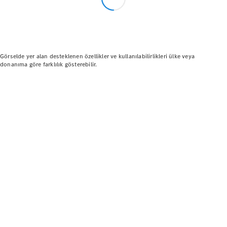
Güncel
Kampanyalar
Filo ve
Kurumsal
Müşteriler
Görselde yer alan desteklenen özellikler ve kullanılabilirlikleri ülke veya
donanıma göre farklılık gösterebilir.
Mercedes-
Benz
Certified
Hakkında
Fiyat Listesi
ve Ödeme
Koşulları
Aracını
Tasarla
Test Sürüşü
Dijital
Ekstralar