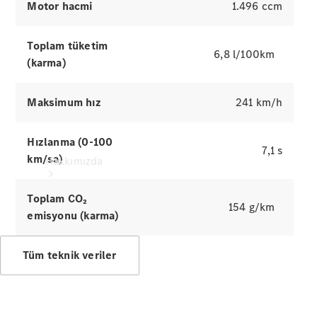
Motor hacmi
1.496 ccm
İletişim
Toplam tüketim
6,8 l/100km
(karma)
Maksimum hız
241 km/h
Hızlanma (0-100
7,1 s
km/sa)
Hakkımızda
Toplam CO₂
154 g/km
emisyonu (karma)
Tüm teknik veriler
Mercedes-
Benz
Hakkında