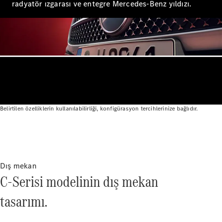
radyatör ızgarası ve entegre Mercedes-Benz yıldızı.
AMG SL
Roadster
Mercedes-
Maybach SL
Monogram
Series
Aracını
Tasarla
Test Sürüşü
Belirtilen özelliklerin kullanılabilirliği, konfigürasyon tercihlerinize bağlıdır.
Online
Store
MPVs
Dış mekan
C-Serisi modelinin dış mekan
tasarımı.
V-Serisi