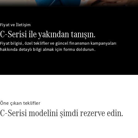
Fiyat ve İletişim
C-Serisi ile yakından tanışın.
Fiyat bilgisi, özel teklifler ve güncel finansman kampanyaları
hakkında detaylı bilgi almak için formu doldurun.
Hakkımızda
İletişim
Kanallarımız
Kariyer
Duyurular
Öne çıkan teklifler
Showroom
C-Serisi modelini şimdi rezerve edin.
Arama
Teknoloji
ve