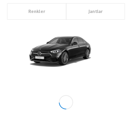
Aracını
Renkler
Jantlar
Tasarla
Test Sürüşü
Online
Store
Hafif Ticari Araçlar
Aracını Tasarla
Test Sürüşü
Online Store