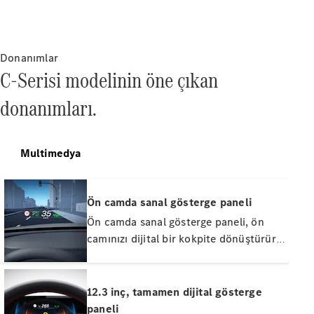
Servis
Sözleşmeleri
Yedek
Parça &
Donanımlar
Aksesuar
C-Serisi modelinin öne çıkan
donanımları.
Multimedya
Ön camda sanal gösterge paneli
Lastikler ve
Ön camda sanal gösterge paneli, ön
Jantlar
Araç
camınızı dijital bir kokpite dönüştürür.
Aksesuarları
Sanal, tam renkli görüntü ile önemli
Şarj
bilgileri her zaman doğrudan
Ekipmanları
görüntüleyebilirsiniz. Tüm dikkatiniz
12.3 inç, tamamen dijital gösterge
Araç Bakım
yolda ve önünüzdeki trafik koşullarında
paneli
Ürünleri