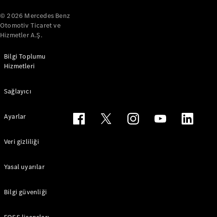
A-Serisi
© 2026 Mercedes Benz
Hatchback
Otomotiv Ticaret ve
Hizmetler A.Ş.
Aracını
Tasarla
Bilgi Toplumu
Test Sürüşü
Hizmetleri
Online
Store
Sağlayıcı
Coupé
Ayarlar
Veri gizliliği
Tüm Coupé
Yasal uyarılar
CLE Coupé
Mercedes-
Bilgi güvenliği
AMG GT
Coupé
Mercedes-