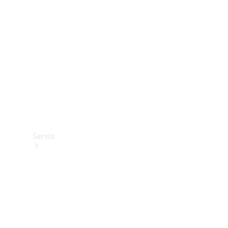
Mercedes-
Benz
Collection
Servis
Tüm