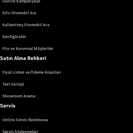
Güncel Kampanyalar
Sıfır Otomobil Ara
Aracını
Tasarla
Kullanılmış Otomobil Ara
Test Sürüşü
Online
Konfigüratör
Store
SUV & Geländewagen
Filo ve Kurumsal Müşteriler
Satın Alma Rehberi
Fiyat Listesi ve Ödeme Koşulları
Test Sürüşü
Showroom Arama
Tüm SUV
EQA
Elektrik
Servis
GLA
GLA
Yeni
Elektrik
Online Servis Randevusu
GLB
Elektrik
GLB
Servis Sözleşmeleri