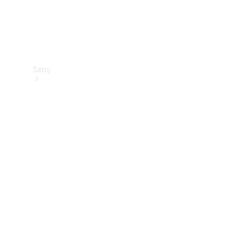
Satış
Sıfır
Otomobil
Ara
Sertifikalı
Kullanılmış
Otomobil
Ara