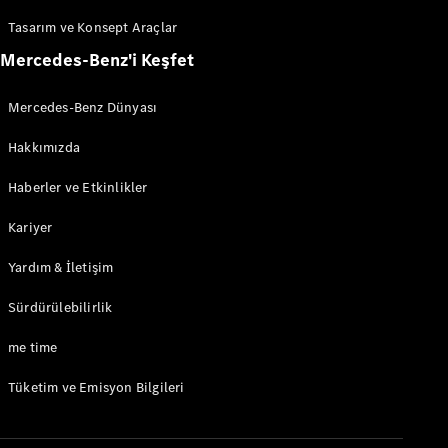
Tüm Estate
Tasarım ve Konsept Araçlar
CLA
Shooting
Mercedes-Benz'i Keşfet
Brake
C-Serisi
Mercedes-Benz Dünyası
Estate
C-Serisi All-
Hakkımızda
Terrain
Haberler ve Etkinlikler
Aracını
Kariyer
Tasarla
Test Sürüşü
Yardım & İletişim
Online
Store
Sürdürülebilirlik
Kompakt
me time
Tüketim ve Emisyon Bilgileri