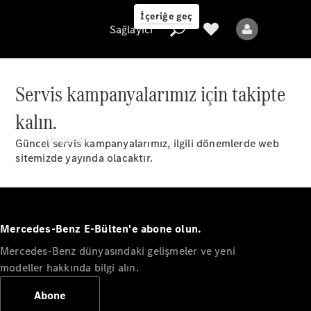
İçeriğe geç
Sağlayıcı
Servis kampanyalarımız için takipte
kalın.
Sağlayıcı
Modeller
Güncel servis kampanyalarımız, ilgili dönemlerde web
sitemizde yayında olacaktır.
Mercedes-Benz E-Bülten'e abone olun.
Mercedes-Benz dünyasındaki gelişmeler ve yeni
Tüm Modeller
Yeni Modeller
modeller hakkında bilgi alın.
Abone
Elektrikli modeller