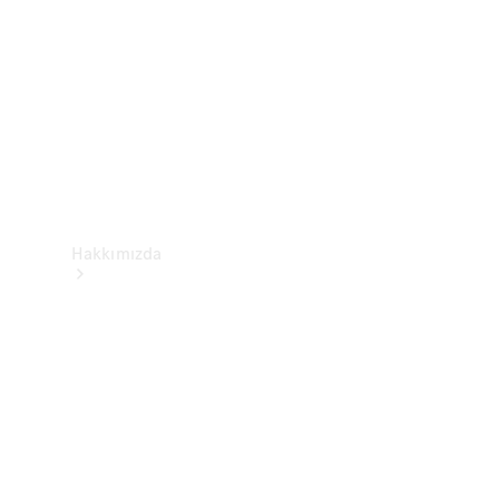
İletişim
Hakkımızda
Mercedes-
Benz
Hakkında