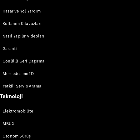
GLC
Elektrik
GLC
Hasar ve Yol Yardım
GLC Coupé
GLE
Kullanım Kılavuzları
GLE Coupé
G-
Nasıl Yapılır Videoları
Elektrik
Serisi
G-Serisi
Garanti
Gönüllü Geri Çağırma
Aracını
Tasarla
Mercedes me ID
Test Sürüşü
Online
Yetkili Servis Arama
Store
Teknoloji
Estate
Elektromobilite
MBUX
Otonom Sürüş