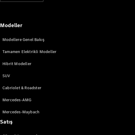
Plug-in Hibrit modeller
Sedan
Modeller
Modellere Genel Bakış
Tamamen Elektrikli Modeller
Tüm Sedan
Hibrit Modeller
CLA
Elektrik
CLA
SUV
C-Serisi
Cabriolet & Roadster
C-
Yeni
Elektrik
Serisi
Mercedes-AMG
EQE
Elektrik
E-Serisi
Mercedes-Maybach
S-Serisi
Mercedes-
Satış
Maybach
Yeni
S-Serisi