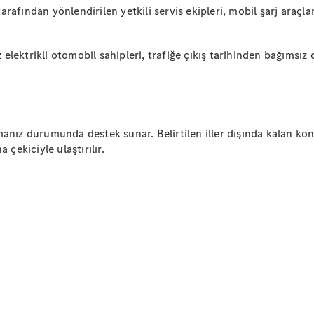
afından yönlendirilen yetkili servis ekipleri, mobil şarj araçla
Aracını
Tasarla
ektrikli otomobil sahipleri, trafiğe çıkış tarihinden bağımsız 
Test Sürüşü
Online
Store
SUV & Geländewagen
manız durumunda destek sunar. Belirtilen iller dışında kalan k
çekiciyle ulaştırılır.
Tüm SUV
EQA
Elektrik
GLA
GLA
Yeni
Elektrik
GLB
Elektrik
GLB