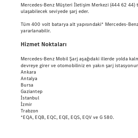
Mercedes-Benz Müşteri İletişim Merkezi (444 62 44) tar
ulaşabilecek seviyede şarj eder.
Tüm 400 volt batarya alt yapısındaki* Mercedes-Benz el
yararlanabilir.
Hizmet Noktaları
Mercedes-Benz Mobil Şarj aşağıdaki illerde yolda kal
devreye girer ve otomobiliniz en yakın şarj istasyonuna 
Ankara
Antalya
Bursa
Gaziantep
İstanbul
İzmir
Trabzon
*EQA, EQB, EQC, EQE, EQS, EQV ve G 580.