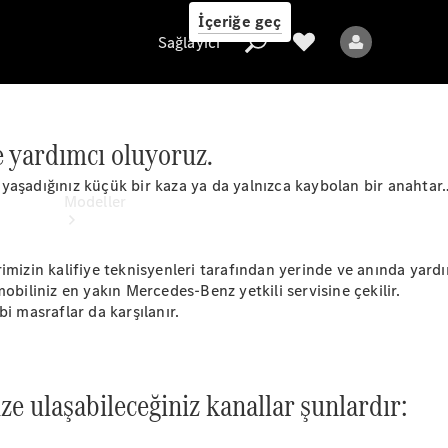
İçeriğe geç
Sağlayıcı
 yardımcı oluyoruz.
Sağlayıcı
en yaşadığınız küçük bir kaza ya da yalnızca kaybolan bir anahta
Modeller
mizin kalifiye teknisyenleri tarafından yerinde ve anında yardım
liniz en yakın Mercedes-Benz yetkili servisine çekilir.
i masraflar da karşılanır.
Tüm Modeller
Yeni Modeller
e ulaşabileceğiniz kanallar şunlardır:
Elektrikli modeller