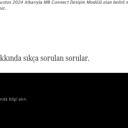
stos 2024 itibarıyla MB Connect İletişim Modülü olan belirli mo
Tüm Estate
niz.
CLA
Shooting
Brake
C-Serisi
Estate
C-Serisi All-
Terrain
kkında sıkça sorulan sorular.
Aracını
Tasarla
Test Sürüşü
Online
Store
Kompakt
da bilgi alın.