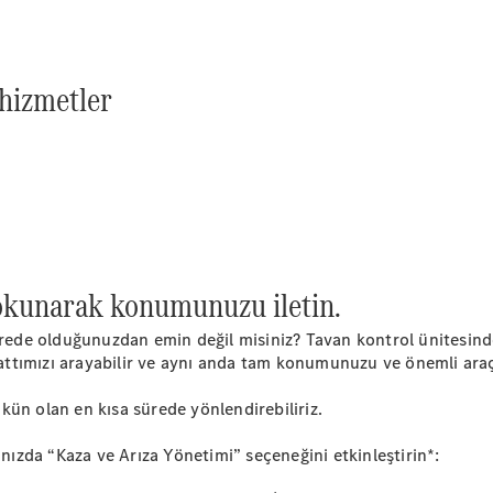
GLC
Elektrik
GLC
GLC Coupé
GLE
hizmetler
GLE Coupé
G-
Elektrik
Serisi
G-Serisi
Aracını
Tasarla
Test Sürüşü
dokunarak konumunuzu iletin.
Online
Store
nerede olduğunuzdan emin değil misiniz? Tavan kontrol ünitesin
Estate
attımızı arayabilir ve aynı anda tam konumunuzu ve önemli araç ve
ün olan en kısa sürede yönlendirebiliriz.
zda “Kaza ve Arıza Yönetimi” seçeneğini etkinleştirin*: