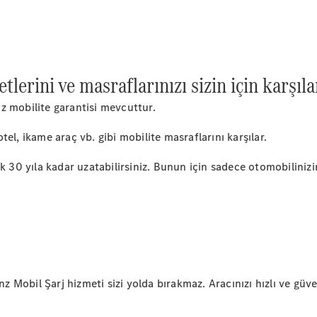
Plug-in Hibrit modeller
Sedan
erini ve masraflarınızı sizin için karşıla
z mobilite garantisi mevcuttur.
el, ikame araç vb. gibi mobilite masraflarını karşılar.
Tüm Sedan
CLA
Elektrik
k 30 yıla kadar uzatabilirsiniz. Bunun için sadece otomobiliniz
CLA
C-Serisi
C-
Yeni
Elektrik
Serisi
EQE
Elektrik
E-Serisi
S-Serisi
Mercedes-
nz Mobil Şarj hizmeti sizi yolda bırakmaz. Aracınızı hızlı ve güve
Maybach
Yeni
S-Serisi